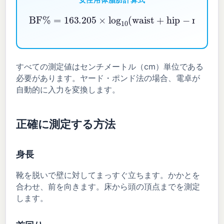
女性用体脂肪計算式
BF%
−
97.684
=
163.205
×
log
×
10
log
(
height
10
(
waist
)
−
78.387
+
hip
−
neck
)
すべての測定値はセンチメートル（cm）単位である
必要があります。ヤード・ポンド法の場合、電卓が
自動的に入力を変換します。
正確に測定する方法
身長
靴を脱いで壁に対してまっすぐ立ちます。かかとを
合わせ、前を向きます。床から頭の頂点までを測定
します。