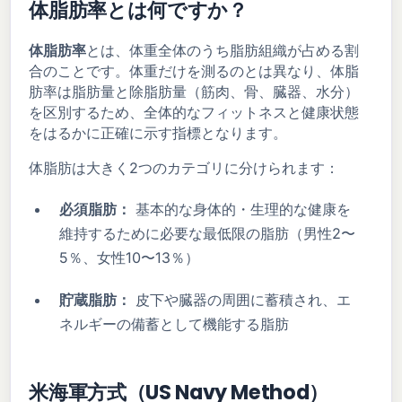
体脂肪率とは何ですか？
体脂肪率
とは、体重全体のうち脂肪組織が占める割
合のことです。体重だけを測るのとは異なり、体脂
肪率は脂肪量と除脂肪量（筋肉、骨、臓器、水分）
を区別するため、全体的なフィットネスと健康状態
をはるかに正確に示す指標となります。
体脂肪は大きく2つのカテゴリに分けられます：
必須脂肪：
基本的な身体的・生理的な健康を
維持するために必要な最低限の脂肪（男性2〜
5％、女性10〜13％）
貯蔵脂肪：
皮下や臓器の周囲に蓄積され、エ
ネルギーの備蓄として機能する脂肪
米海軍方式（US Navy Method）