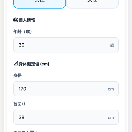
🎂
個人情報
年齢（歳）
歳
📐
身体測定値 (cm)
身長
cm
首回り
cm