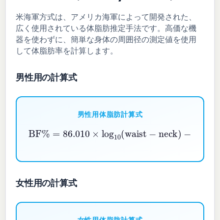
米海軍方式は、アメリカ海軍によって開発された、
広く使用されている体脂肪推定手法です。高価な機
器を使わずに、簡単な身体の周囲径の測定値を使用
して体脂肪率を計算します。
男性用の計算式
男性用体脂肪計算式
BF%
−
70.041
=
86.010
×
log
×
10
log
(
height
10
(
waist
)
+
−
36.76
neck
)
女性用の計算式