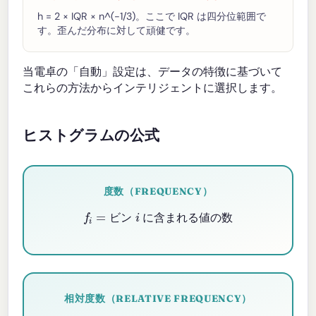
h = 2 × IQR × n^(-1/3)。ここで IQR は四分位範囲で
す。歪んだ分布に対して頑健です。
当電卓の「自動」設定は、データの特徴に基づいて
これらの方法からインテリジェントに選択します。
ヒストグラムの公式
度数（FREQUENCY）
f
=
ビン
i
に含まれる値の数
ビ
ン
に
含
ま
れ
る
値
の
数
相対度数（RELATIVE FREQUENCY）