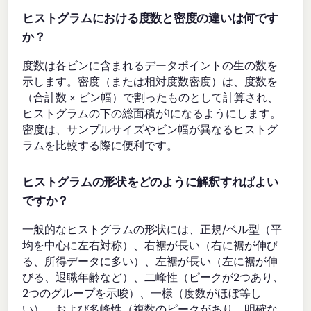
ヒストグラムにおける度数と密度の違いは何です
か？
度数は各ビンに含まれるデータポイントの生の数を
示します。密度（または相対度数密度）は、度数を
（合計数 × ビン幅）で割ったものとして計算され、
ヒストグラムの下の総面積が1になるようにします。
密度は、サンプルサイズやビン幅が異なるヒストグ
ラムを比較する際に便利です。
ヒストグラムの形状をどのように解釈すればよい
ですか？
一般的なヒストグラムの形状には、正規/ベル型（平
均を中心に左右対称）、右裾が長い（右に裾が伸び
る、所得データに多い）、左裾が長い（左に裾が伸
びる、退職年齢など）、二峰性（ピークが2つあり、
2つのグループを示唆）、一様（度数がほぼ等し
い）、および多峰性（複数のピークがあり、明確な