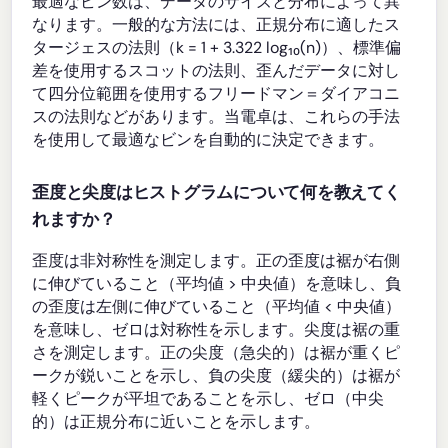
最適なビン数は、データのサイズと分布によって異
なります。一般的な方法には、正規分布に適したス
タージェスの法則（k = 1 + 3.322 log₁₀(n)）、標準偏
差を使用するスコットの法則、歪んだデータに対し
て四分位範囲を使用するフリードマン＝ダイアコニ
スの法則などがあります。当電卓は、これらの手法
を使用して最適なビンを自動的に決定できます。
歪度と尖度はヒストグラムについて何を教えてく
れますか？
歪度は非対称性を測定します。正の歪度は裾が右側
に伸びていること（平均値 > 中央値）を意味し、負
の歪度は左側に伸びていること（平均値 < 中央値）
を意味し、ゼロは対称性を示します。尖度は裾の重
さを測定します。正の尖度（急尖的）は裾が重くピ
ークが鋭いことを示し、負の尖度（緩尖的）は裾が
軽くピークが平坦であることを示し、ゼロ（中尖
的）は正規分布に近いことを示します。