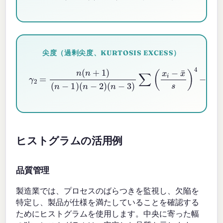
尖度（過剰尖度、KURTOSIS EXCESS）
(
n
−
3
)
∑
(
γ
x
i
2
−
=
x
n
¯
s
(
n
)
4
+
−
1
)
3
(
n
(
n
−
−
1
)
1
(
)
n
2
−
(
n
2
−
)
2
)
(
n
−
3
)
ヒストグラムの活用例
品質管理
製造業では、プロセスのばらつきを監視し、欠陥を
特定し、製品が仕様を満たしていることを確認する
ためにヒストグラムを使用します。中央に寄った幅