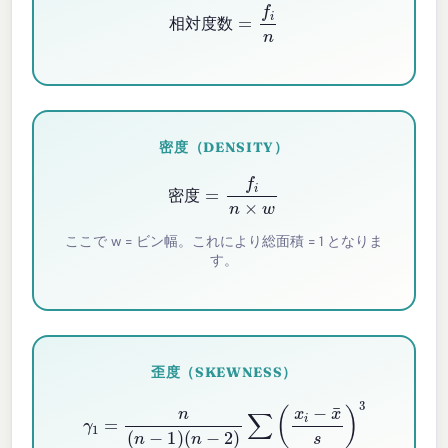
相対度数
=
f
n
相
対
度
数
密度（DENSITY）
密度
=
f
n
×
w
密
度
ここで w = ビン幅。これにより総面積 = 1 となりま
す。
歪度（SKEWNESS）
γ
1
=
n
(
n
−
1
)
(
n
−
2
)
∑
(
x
i
−
x
¯
s
)
3