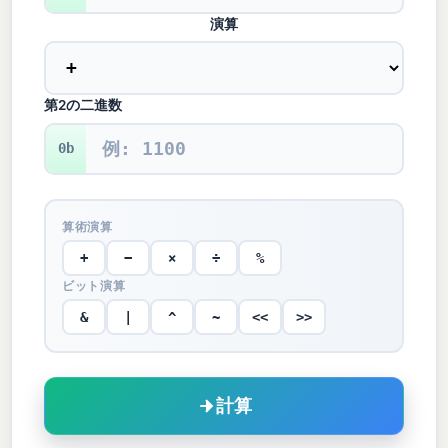
演算
第2の二進数
0b
算術演算
+
−
×
÷
%
ビット演算
&
|
^
~
<<
>>
計算