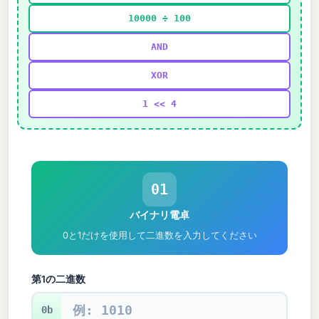
10000 ÷ 100
AND
XOR
1 << 4
01
バイナリ電卓
0と1だけを使用して二進数を入力してください
第1の二進数
0b