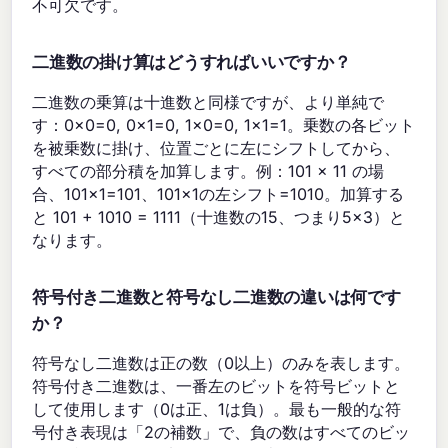
不可欠です。
二進数の掛け算はどうすればいいですか？
二進数の乗算は十進数と同様ですが、より単純で
す：0×0=0, 0×1=0, 1×0=0, 1×1=1。乗数の各ビット
を被乗数に掛け、位置ごとに左にシフトしてから、
すべての部分積を加算します。例：101 × 11 の場
合、101×1=101、101×1の左シフト=1010。加算する
と 101 + 1010 = 1111（十進数の15、つまり5×3）と
なります。
符号付き二進数と符号なし二進数の違いは何です
か？
符号なし二進数は正の数（0以上）のみを表します。
符号付き二進数は、一番左のビットを符号ビットと
して使用します（0は正、1は負）。最も一般的な符
号付き表現は「2の補数」で、負の数はすべてのビッ