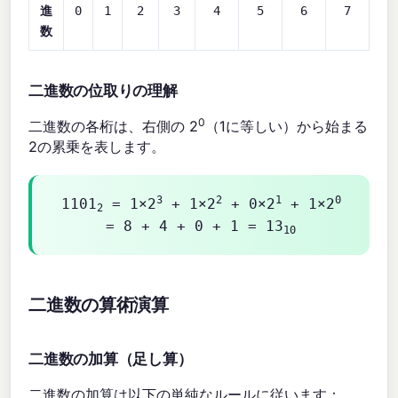
進
0
1
2
3
4
5
6
7
数
二進数の位取りの理解
0
二進数の各桁は、右側の 2
（1に等しい）から始まる
2の累乗を表します。
3
2
1
0
1101
= 1×2
+ 1×2
+ 0×2
+ 1×2
2
= 8 + 4 + 0 + 1 = 13
10
二進数の算術演算
二進数の加算（足し算）
二進数の加算は以下の単純なルールに従います：