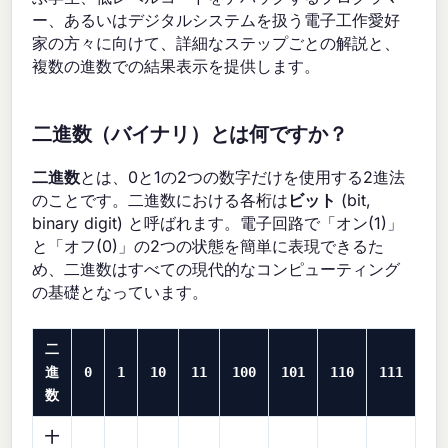
ー、あるいはデジタルシステムを扱う電子工作愛好
家の方々に向けて、詳細なステップごとの解説と、
複数の進数での結果表示を提供します。
二進数（バイナリ）とは何ですか？
二進数
とは、0と1の2つの数字だけを使用する2進法
のことです。二進数における各桁は
ビット
(bit,
binary digit) と呼ばれます。電子回路で「オン(1)」
と「オフ(0)」の2つの状態を簡単に表現できるた
め、二進数はすべての現代的なコンピューティング
の基礎となっています。
二
進
0
1
10
11
100
101
110
111
10
数
十