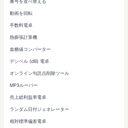
番号を並べ替える
動画を回転
手数料電卓
熱膨張計算機
血糖値コンバーター
デシベル (dB) 電卓
オンライン句読点削除ツール
MP3ルーパー
売上総利益率電卓
ランダム日付ジェネレーター
相対標準偏差電卓