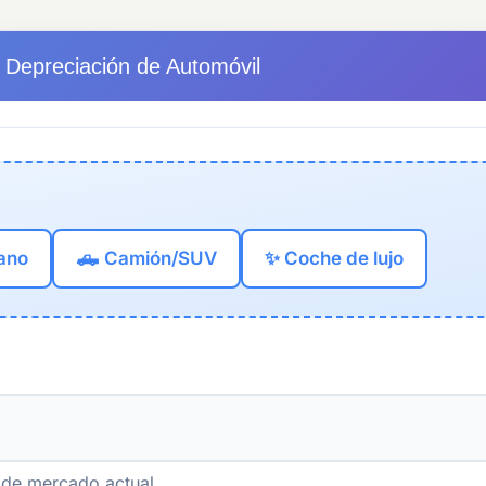
 Depreciación de Automóvil
ano
🛻 Camión/SUV
✨ Coche de lujo
r de mercado actual