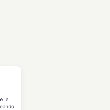
e le
neando