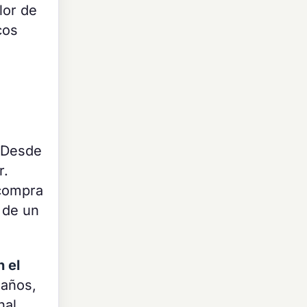
lor de
cos
. Desde
r.
 compra
 de un
 el
 años,
nal.