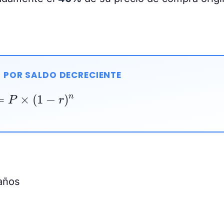
 POR SALDO DECRECIENTE
n
=
P
×
(
1
−
r
)
n
años