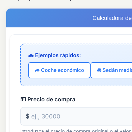
Calculadora de
🚗 Ejemplos rápidos:
🚙 Coche económico
🚘 Sedán medi
💵 Precio de compra
$
Introduzca el precio de compra original o el valo