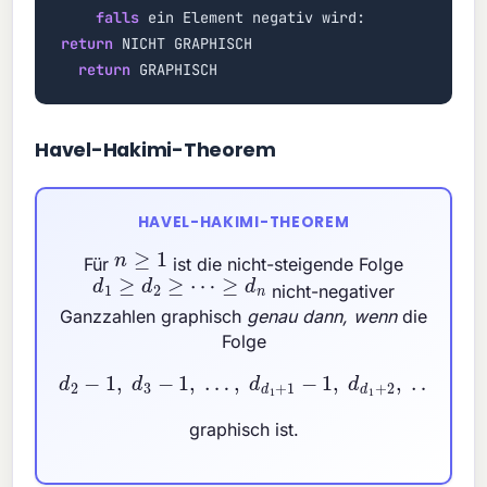
falls
ein Element negativ wird:
return
NICHT GRAPHISCH
return
GRAPHISCH
Havel-Hakimi-Theorem
HAVEL-HAKIMI-THEOREM
n
≥
1
Für
ist die nicht-steigende Folge
d
1
≥
d
2
≥
⋯
≥
d
n
nicht-negativer
Ganzzahlen graphisch
genau dann, wenn
die
Folge
d
2
−
1
,
d
3
−
1
,
…
,
d
d
1
+
1
−
1
,
d
d
1
+
2
,
…
,
d
n
graphisch ist.