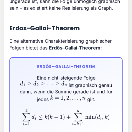
ungerade ist, kann die Folge unmöglich graphisch
sein – es existiert keine Realisierung als Graph.
Erdos-Gallai-Theorem
Eine alternative Charakterisierung graphischer
Folgen bietet das
Erdős–Gallai-Theorem
:
ERDŐS–GALLAI-THEOREM
Eine nicht-steigende Folge
d
1
≥
d
2
≥
⋯
≥
d
n
ist graphisch genau
dann, wenn die Summe gerade ist und für
k
=
1
,
2
,
…
,
n
jedes
gilt:
∑
i
=
1
k
d
i
≤
k
(
k
−
1
)
+
∑
i
=
k
+
1
n
min
(
d
i
,
k
)