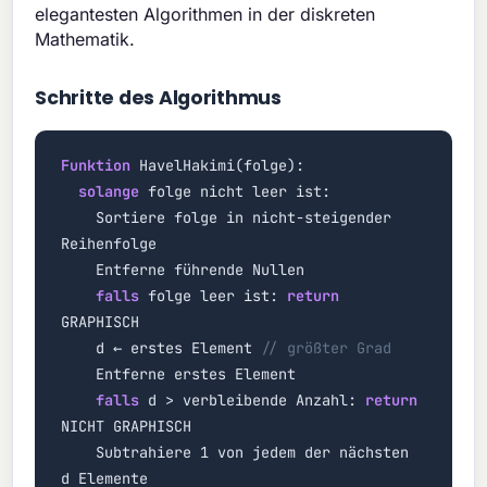
elegantesten Algorithmen in der diskreten
Mathematik.
Schritte des Algorithmus
Funktion
HavelHakimi(folge):
solange
folge nicht leer ist:
Sortiere folge in nicht-steigender
Reihenfolge
Entferne führende Nullen
falls
folge leer ist:
return
GRAPHISCH
d ← erstes Element
// größter Grad
Entferne erstes Element
falls
d > verbleibende Anzahl:
return
NICHT GRAPHISCH
Subtrahiere 1 von jedem der nächsten
d Elemente