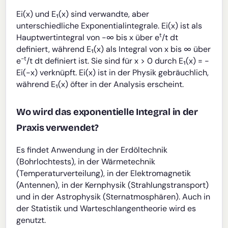
Ei(x) und E₁(x) sind verwandte, aber
unterschiedliche Exponentialintegrale. Ei(x) ist als
t
Hauptwertintegral von -∞ bis x über e
/t dt
definiert, während E₁(x) als Integral von x bis ∞ über
-t
e
/t dt definiert ist. Sie sind für x > 0 durch E₁(x) = -
Ei(-x) verknüpft. Ei(x) ist in der Physik gebräuchlich,
während E₁(x) öfter in der Analysis erscheint.
Wo wird das exponentielle Integral in der
Praxis verwendet?
Es findet Anwendung in der Erdöltechnik
(Bohrlochtests), in der Wärmetechnik
(Temperaturverteilung), in der Elektromagnetik
(Antennen), in der Kernphysik (Strahlungstransport)
und in der Astrophysik (Sternatmosphären). Auch in
der Statistik und Warteschlangentheorie wird es
genutzt.