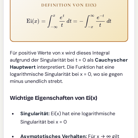
DEFINITION VON EI(X)
Ei
(
x
)
=
∫
−
∞
x
e
t
t
d
t
=
−
∫
−
x
∞
e
−
t
t
d
t
Für positive Werte von x wird dieses Integral
aufgrund der Singularität bei t = 0 als
Cauchyscher
Hauptwert
interpretiert. Die Funktion hat eine
logarithmische Singularität bei x = 0, wo sie gegen
minus unendlich strebt.
Wichtige Eigenschaften von Ei(x)
Singularität:
Ei(x) hat eine logarithmische
Singularität bei x = 0
Asymptotisches Verhalten:
Für x → ∞ gilt