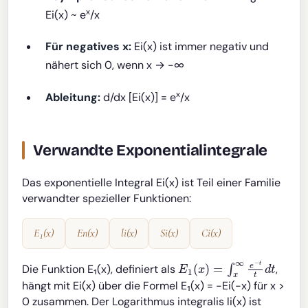
x
Ei(x) ~ e
/x
Für negatives x:
Ei(x) ist immer negativ und
nähert sich 0, wenn x → -∞
x
Ableitung:
d/dx [Ei(x)] = e
/x
Verwandte Exponentialintegrale
Das exponentielle Integral Ei(x) ist Teil einer Familie
verwandter spezieller Funktionen:
E₁(x)
En(x)
li(x)
Si(x)
Ci(x)
E
1
(
x
)
=
∫
x
∞
e
−
t
t
d
t
Die Funktion E₁(x), definiert als
,
hängt mit Ei(x) über die Formel E₁(x) = -Ei(-x) für x >
0 zusammen. Der Logarithmus integralis li(x) ist