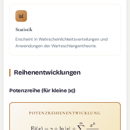
📊
Statistik
Erscheint in Wahrscheinlichkeitsverteilungen und
Anwendungen der Warteschlangentheorie.
Reihenentwicklungen
Potenzreihe (für kleine |x|)
POTENZREIHENENTWICKLUNG
Ei
(
x
)
=
γ
+
ln
|
x
|
+
∑
k
=
1
∞
x
k
k
⋅
k
!