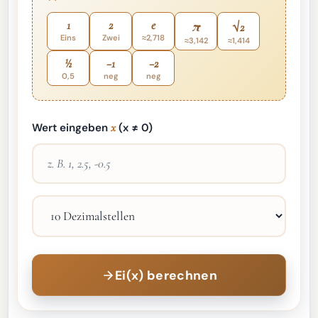
1
2
e
π
√2
Eins
Zwei
≈2,718
≈3,142
≈1,414
½
−1
−2
0,5
neg
neg
Wert eingeben
x
(x ≠ 0)
Ei(x) berechnen