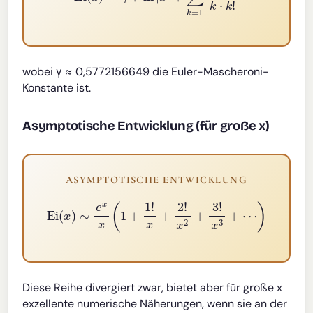
wobei γ ≈ 0,5772156649 die Euler-Mascheroni-
Konstante ist.
Asymptotische Entwicklung (für große x)
ASYMPTOTISCHE ENTWICKLUNG
Ei
(
x
)
∼
e
x
x
(
1
+
1
!
x
+
2
!
x
2
+
3
!
x
3
+
⋯
)
Diese Reihe divergiert zwar, bietet aber für große x
exzellente numerische Näherungen, wenn sie an der