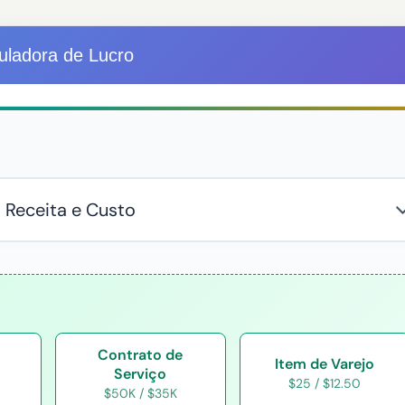
uladora de Lucro
Contrato de
Item de Varejo
Serviço
$25 / $12.50
$50K / $35K