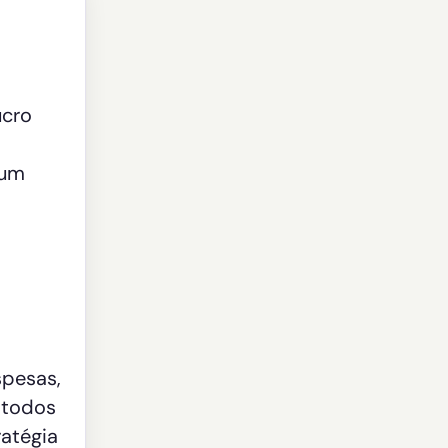
ucro
 um
spesas,
 todos
ratégia