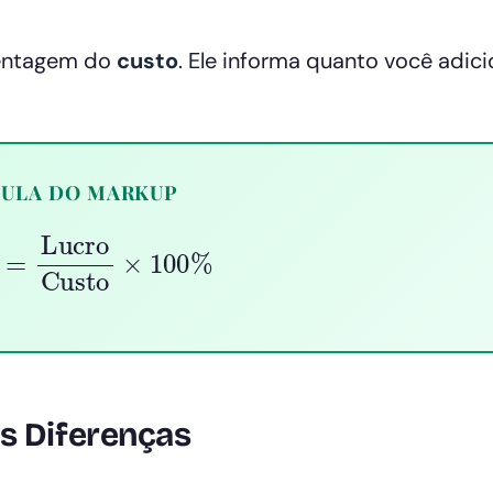
centagem do
custo
. Ele informa quanto você adic
ULA DO MARKUP
Lucro
Custo
×
100
%
s Diferenças