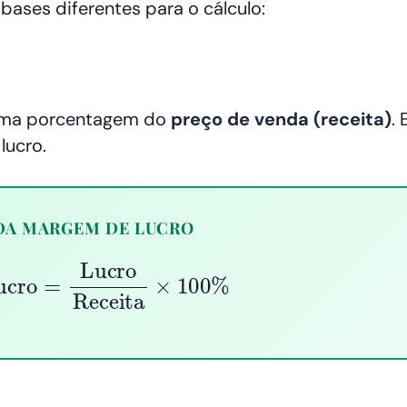
bases diferentes para o cálculo:
 uma porcentagem do
preço de venda (receita)
. 
lucro.
DA MARGEM DE LUCRO
cro
=
Lucro
Receita
×
100
%