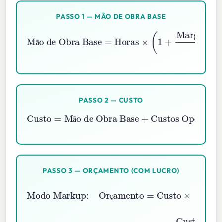
PASSO 1 — MÃO DE OBRA BASE
Margem de Contingência \%
Mão de Obra Base
=
Horas
×
100
(
1
+
)
×
Taxa Horária
ã
PASSO 2 — CUSTO
Custo
Custos Operacionais
=
Mão de Obra Base
+
Despesas
+
ã
PASSO 3 — ORÇAMENTO (COM LUCRO)
Modo Markup:
Orçamento
Markup \%
100
=
Custo
)
×
(
1
+
ç
Modo Margem:
Orçamento
Margem \%
100
=
Custo
1
−