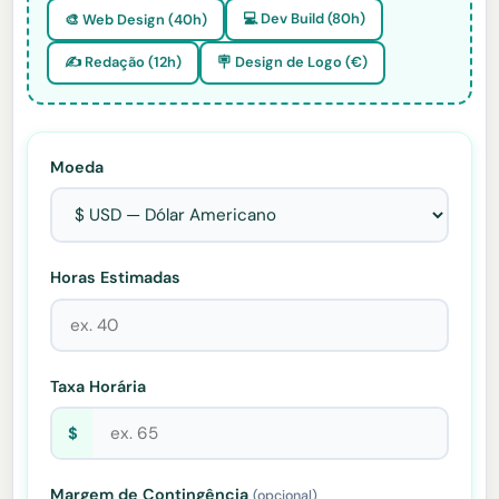
💻 Dev Build (80h)
🎨 Web Design (40h)
✍️ Redação (12h)
🪧 Design de Logo (€)
Moeda
Horas Estimadas
Taxa Horária
$
Margem de Contingência
(opcional)