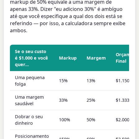
markup de 50% equivale a uma margem de
apenas 33%. Dizer "eu adiciono 30%" é ambíguo
até que você especifique a qual dos dois está se
referindo — por isso, a calculadora sempre exibe
ambos.
Se o seu custo
Orçament
é $1.000 e você
Markup
Margem
Final
quer…
Uma pequena
15%
13%
$1.150
folga
Uma margem
33%
25%
$1.333
saudável
Dobrar o seu
100%
50%
$2.000
dinheiro
Posicionamento