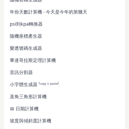
年份天數計算機 - 今天是今年的第幾天
psi到kpa轉換器
隨機座標產生器
樂透號碼生成器
畢達哥拉斯定理計算機
音訊分割器
小字體生成器 ⁽ᶜᵒᵖʸ ⁿ ᵖᵃˢᵗᵉ⁾
直角三角形計算機
📅 日期計算機
坡度與傾斜度計算機