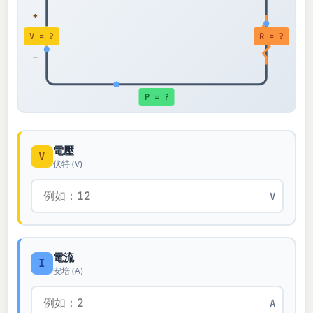
+
V = ?
R = ?
−
P = ?
電壓
V
伏特 (V)
V
電流
I
安培 (A)
A