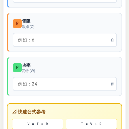
電阻
R
歐姆 (Ω)
Ω
功率
P
瓦特 (W)
W
📐 快速公式參考
V = I × R
I = V ÷ R