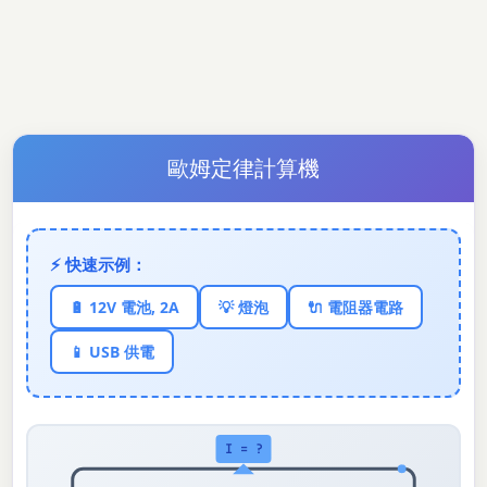
歐姆定律計算機
⚡ 快速示例：
🔋 12V 電池, 2A
💡 燈泡
🔌 電阻器電路
📱 USB 供電
I = ?