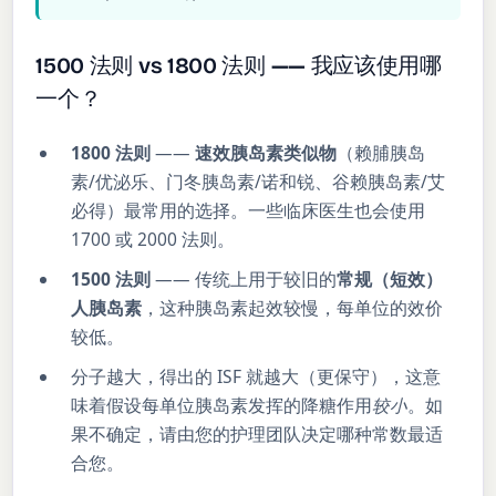
1500 法则 vs 1800 法则 —— 我应该使用哪
一个？
1800 法则
——
速效胰岛素类似物
（赖脯胰岛
素/优泌乐、门冬胰岛素/诺和锐、谷赖胰岛素/艾
必得）最常用的选择。一些临床医生也会使用
1700 或 2000 法则。
1500 法则
—— 传统上用于较旧的
常规（短效）
人胰岛素
，这种胰岛素起效较慢，每单位的效价
较低。
分子越大，得出的 ISF 就越大（更保守），这意
味着假设每单位胰岛素发挥的降糖作用
较小
。如
果不确定，请由您的护理团队决定哪种常数最适
合您。