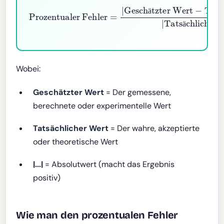
Geschätzter Wert
Prozentualer Fehler
−
Tatsächlicher Wert
Tatsächlicher Wert
|
×
100
=
|
%
|
|
ä
ä
Wobei:
Geschätzter Wert
= Der gemessene,
berechnete oder experimentelle Wert
Tatsächlicher Wert
= Der wahre, akzeptierte
oder theoretische Wert
|...|
= Absolutwert (macht das Ergebnis
positiv)
Wie man den prozentualen Fehler