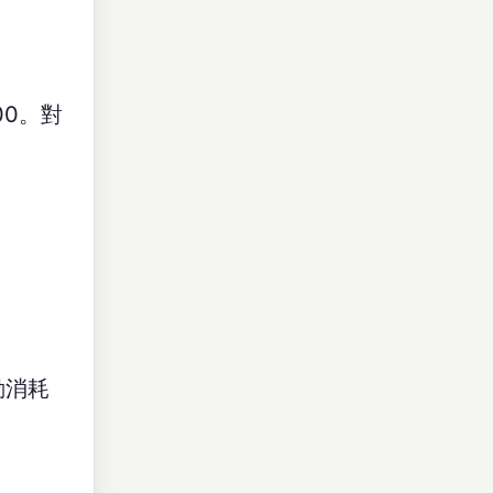
00。對
動消耗