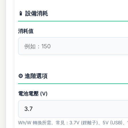
📱 設備消耗
消耗值
⚙️ 進階選項
電池電壓 (V)
Wh/W 轉換所需。常見：3.7V (鋰離子)、5V (USB)、1