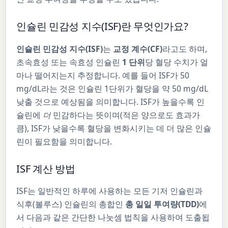
인슐린 민감성 지수(ISF)란 무엇인가요?
인슐린 민감성 지수(ISF)
는
교정 계수(CF)
라고도 하며,
초속효성 또는 속효성 인슐린
1 단위
당 혈당 수치가 얼
마나 떨어지는지 추정합니다. 예를 들어 ISF가 50
mg/dL라는 것은 인슐린 1단위가 혈당을 약 50 mg/dL
낮출 것으로 예상됨을 의미합니다. ISF가 높을수록 인
슐린에
더
민감하다는 뜻이며(적은 양으로도 효과가
큼), ISF가 낮을수록 혈당을 변화시키는 데 더 많은 인슐
린이 필요함을 의미합니다.
ISF 계산 방법
ISF는 일반적인 하루에 사용하는 모든 기저 인슐린과
식후(볼루스) 인슐린의 총합인
총 일일 투여량(TDD)
에
서 다음과 같은 간단한 나눗셈 법칙을 사용하여 도출됩