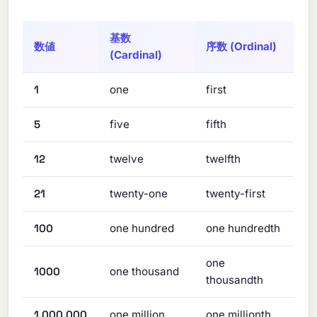
基数
数値
序数 (Ordinal)
(Cardinal)
1
one
first
5
five
fifth
12
twelve
twelfth
21
twenty-one
twenty-first
100
one hundred
one hundredth
one
1000
one thousand
thousandth
1,000,000
one million
one millionth