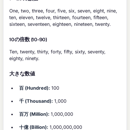
One, two, three, four, five, six, seven, eight, nine,
ten, eleven, twelve, thirteen, fourteen, fifteen,
sixteen, seventeen, eighteen, nineteen, twenty.
10の倍数 (10-90)
Ten, twenty, thirty, forty, fifty, sixty, seventy,
eighty, ninety.
大きな数値
百 (Hundred):
100
千 (Thousand):
1,000
百万 (Million):
1,000,000
十億 (Billion):
1,000,000,000