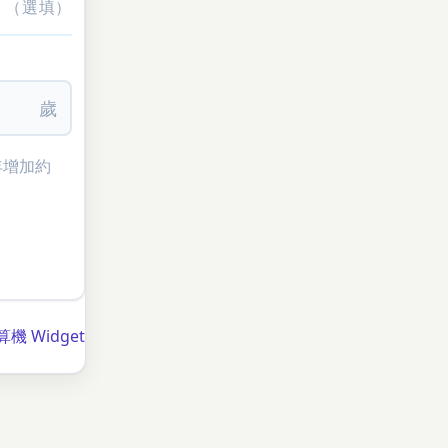
（選填）
歲
年增加約
機 Widget