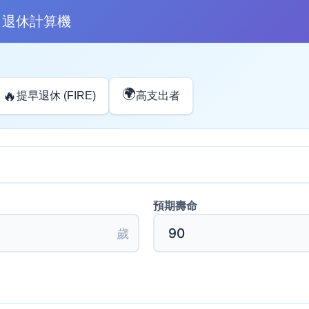
退休計算機
🌍
🔥
提早退休 (FIRE)
高支出者
預期壽命
歲