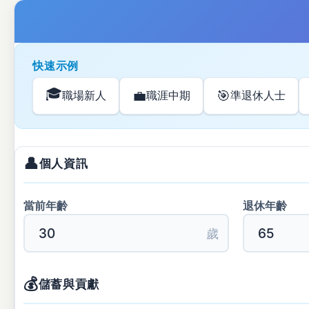
快速示例
🎓
💼
🎯
職場新人
職涯中期
準退休人士
👤
個人資訊
當前年齡
退休年齡
歲
💰
儲蓄與貢獻