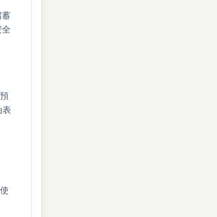
儲蓄
安全
蓄預
油表
即使