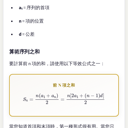
a₁
= 序列的首項
n
= 項的位置
d
= 公差
算術序列之和
要計算前 n 項的和，請使用以下等效公式之一：
前 N 項之和
S
n
=
n
(
a
1
+
a
n
)
2
=
n
[
2
a
1
+
(
n
−
1
)
d
]
2
當您知道首項和末項時，第一種形式很有用。當您只