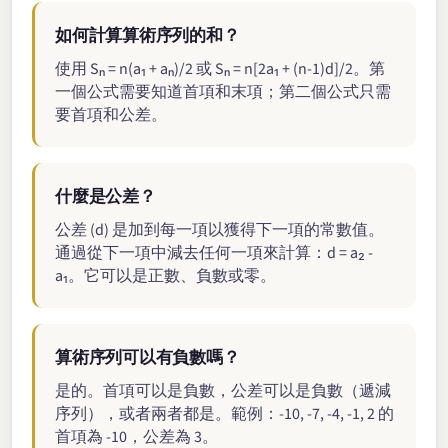
如何計算算術序列的和？
使用 Sₙ = n(a₁ + aₙ)/2 或 Sₙ = n[2a₁ + (n-1)d]/2。第
一個公式需要知道首項和末項；第二個公式只需
要首項和公差。
什麼是公差？
公差 (d) 是加到每一項以獲得下一項的常數值。
通過從下一項中減去任何一項來計算：d = a₂ -
a₁。它可以是正數、負數或零。
算術序列可以有負數嗎？
是的。首項可以是負數，公差可以是負數（遞減
序列），或者兩者都是。範例：-10, -7, -4, -1, 2 的
首項為 -10，公差為 3。