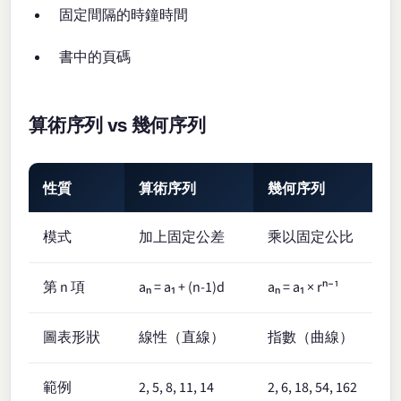
固定間隔的時鐘時間
書中的頁碼
算術序列 vs 幾何序列
性質
算術序列
幾何序列
模式
加上固定公差
乘以固定公比
第 n 項
aₙ = a₁ + (n-1)d
aₙ = a₁ × rⁿ⁻¹
圖表形狀
線性（直線）
指數（曲線）
範例
2, 5, 8, 11, 14
2, 6, 18, 54, 162