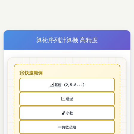
算術序列計算機 高精度
快速範例
📐
基礎 (2,5,8...)
📉
遞減
🔬
小數
➖
負數起始