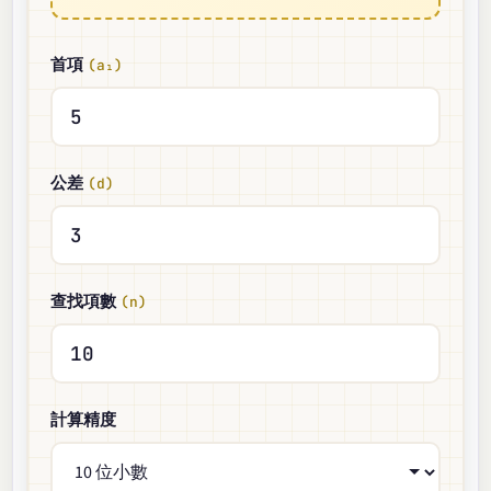
首項
(a₁)
公差
(d)
查找項數
(n)
計算精度