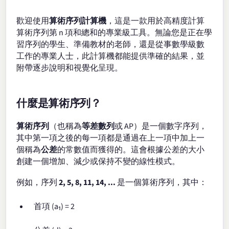
歡迎使用
算術序列計算機
，這是一款用於高精度計算
算術序列第 n 項和總和的專業級工具。無論您是正在學
習序列的學生、準備教材的老師，還是從事數學級數
工作的專業人士，此計算機都能提供準確的結果，並
附帶逐步說明和視覺化呈現。
什麼是算術序列？
算術序列
（也稱為
等差數列
或 AP）是一個數字序列，
其中第一項之後的每一項都是通過在上一項中加上一
個稱為
公差
的常數值而獲得的。這會根據公差的大小
創建一個增加、減少或保持不變的線性模式。
例如，序列
2, 5, 8, 11, 14, ...
是一個算術序列，其中：
首項 (a₁) = 2