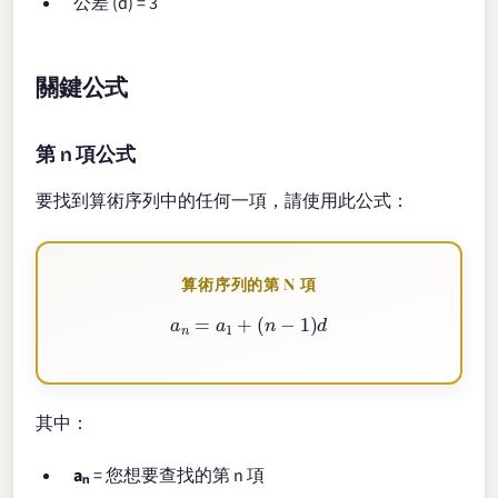
公差 (d) = 3
關鍵公式
第 n 項公式
要找到算術序列中的任何一項，請使用此公式：
算術序列的第 N 項
a
n
=
a
1
+
(
n
−
1
)
d
其中：
aₙ
= 您想要查找的第 n 項