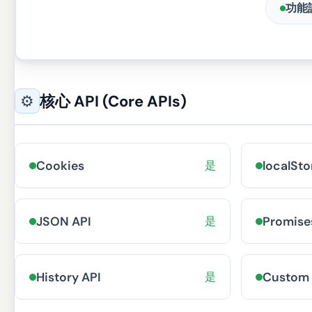
功能
⚙
核心 API (Core APIs)
Cookies
是
localSto
JSON API
是
Promise
History API
是
Custom 