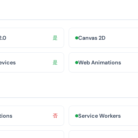
.0
是
Canvas 2D
evices
是
Web Animations
tions
否
Service Workers