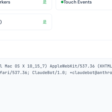
rkers
是
Touch Events
)
是
l Mac OS X 10_15_7) AppleWebKit/537.36 (KHTM
fari/537.36; ClaudeBot/1.0; +claudebot@anthr