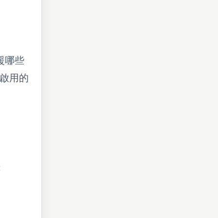
援哪些
啟用的
：