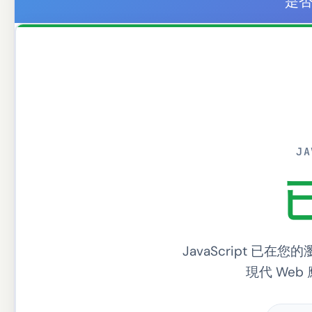
是否啟
J
JavaScript 已
現代 We