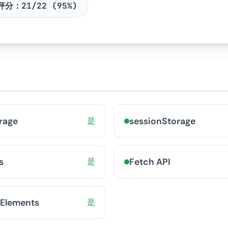
評分：
21/22 (95%)
rage
是
sessionStorage
s
是
Fetch API
Elements
是