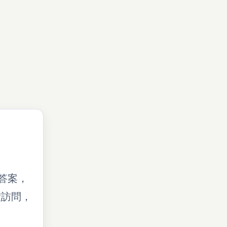
否答案，
體訪問，