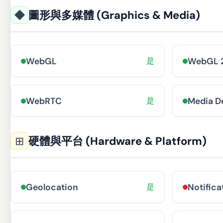
◆
圖形與多媒體 (Graphics & Media)
WebGL
是
WebGL 2
WebRTC
是
Media D
⊞
硬體與平台 (Hardware & Platform)
Geolocation
是
Notifica