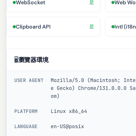
WebSocket
是
Web Wo
Clipboard API
是
Intl (i18n
🖥
瀏覽器環境
Mozilla/5.0 (Macintosh; Inte
USER AGENT
e Gecko) Chrome/131.0.0.0 Sa
om)
Linux x86_64
PLATFORM
en-US@posix
LANGUAGE