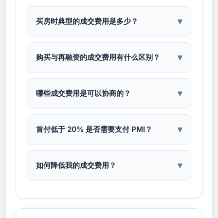
▾
买房时典型的成交费用是多少？
成交费用通常占购房价格的 2% 到 5%。对于一
套 350,000 美元的住宅，预计支付 7,000 到
▾
购买与再融资的成交费用有什么区别？
17,500 美元的成交费用。这些费用包括贷款机构
费（发放、审核、评估）、产权保险、政府登记
再融资的成交费用通常低于购房成交费用，因为
费、转让税以及房屋保险和房产税托管等预付项
您可以省去转让税和业主产权保险。再融资通常
▾
哪些成交费用是可以协商的？
目。
花费贷款金额的 1.5% 到 3%，而购房则占房价
的 2% 到 5%。但是，贷款机构费、评估费和产
几项成交费用是可以协商的：贷款发放费、申请
权查询费仍然适用于再融资。
费、结算/成交费以及产权保险（您可以货比三
▾
首付低于 20% 是否需要支付 PMI？
家）。您还可以要求卖方分担成交费用。贷款机
构积分是另一种选择，即您接受略高的利率以换
是的，在常规贷款中，当您的首付低于 20%
取较低的前期费用。
时，通常需要支付私人抵押贷款保险 (PMI)。
▾
如何降低我的成交费用？
PMI 的费用每年约为贷款金额s的 0.3% 到
1.2%。当您的资产净值达到 20% 时，您可以申
降低成交费用的方法：1) 协商贷款机构费用并要
请取消 PMI，或者在资产净值达到 22% 时自动
求减免费用；2) 货比三家选择产权保险和结算服
终止。
务；3) 要求卖方支付部分成交费用；4) 选择无