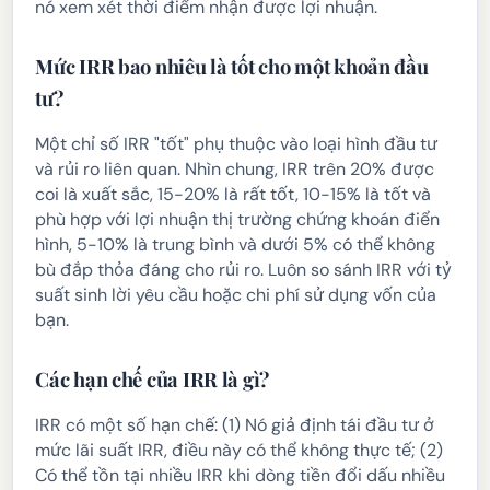
nó xem xét thời điểm nhận được lợi nhuận.
Mức IRR bao nhiêu là tốt cho một khoản đầu
tư?
Một chỉ số IRR "tốt" phụ thuộc vào loại hình đầu tư
và rủi ro liên quan. Nhìn chung, IRR trên 20% được
coi là xuất sắc, 15-20% là rất tốt, 10-15% là tốt và
phù hợp với lợi nhuận thị trường chứng khoán điển
hình, 5-10% là trung bình và dưới 5% có thể không
bù đắp thỏa đáng cho rủi ro. Luôn so sánh IRR với tỷ
suất sinh lời yêu cầu hoặc chi phí sử dụng vốn của
bạn.
Các hạn chế của IRR là gì?
IRR có một số hạn chế: (1) Nó giả định tái đầu tư ở
mức lãi suất IRR, điều này có thể không thực tế; (2)
Có thể tồn tại nhiều IRR khi dòng tiền đổi dấu nhiều