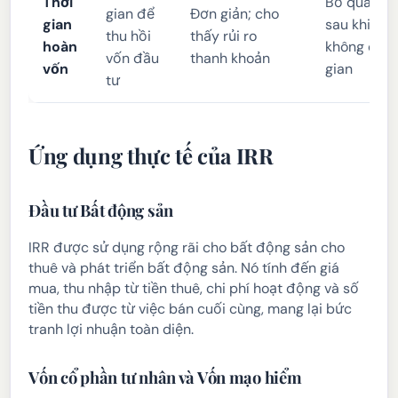
Thời
Bỏ qua dòn
gian để
Đơn giản; cho
gian
sau khi hoà
thu hồi
thấy rủi ro
hoàn
không có gi
vốn đầu
thanh khoản
vốn
gian
tư
Ứng dụng thực tế của IRR
Đầu tư Bất động sản
IRR được sử dụng rộng rãi cho bất động sản cho
thuê và phát triển bất động sản. Nó tính đến giá
mua, thu nhập từ tiền thuê, chi phí hoạt động và số
tiền thu được từ việc bán cuối cùng, mang lại bức
tranh lợi nhuận toàn diện.
Vốn cổ phần tư nhân và Vốn mạo hiểm