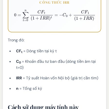
CÔNG THỨC IRR
0
=
∑
t
=
0
n
C
F
t
(
1
+
I
R
R
)
t
=
−
C
0
+
C
F
1
(
1
+
I
R
R
)
1
+
C
F
2
(
1
+
I
Trong đó:
CF
= Dòng tiền tại kỳ t
t
C
= Khoản đầu tư ban đầu (dòng tiền âm tại
0
t=0)
IRR
= Tỷ suất Hoàn vốn Nội bộ (giá trị cần tìm)
n
= Tổng số kỳ
Cách sử dụng máy tính này