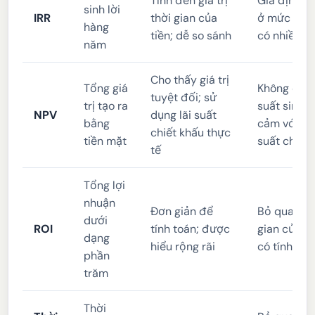
Tính đến giá trị
Giả định tá
sinh lời
IRR
thời gian của
ở mức IRR;
hàng
tiền; dễ so sánh
có nhiều n
năm
Cho thấy giá trị
Tổng giá
Không cho 
tuyệt đối; sử
trị tạo ra
suất sinh l
NPV
dụng lãi suất
bằng
cảm với lựa
chiết khấu thực
tiền mặt
suất chiết
tế
Tổng lợi
nhuận
Đơn giản để
Bỏ qua giá 
dưới
ROI
tính toán; được
gian của ti
dạng
hiểu rộng rãi
có tính hà
phần
trăm
Thời