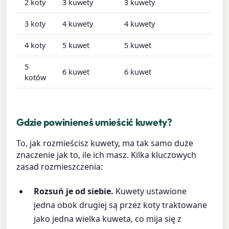
2 koty
3 kuwety
3 kuwety
3 koty
4 kuwety
4 kuwety
4 koty
5 kuwet
5 kuwet
5
6 kuwet
6 kuwet
kotów
Gdzie powinieneś umieścić kuwety?
To, jak rozmieścisz kuwety, ma tak samo duże
znaczenie jak to, ile ich masz. Kilka kluczowych
zasad rozmieszczenia:
Rozsuń je od siebie.
Kuwety ustawione
jedna obok drugiej są przez koty traktowane
jako jedna wielka kuweta, co mija się z