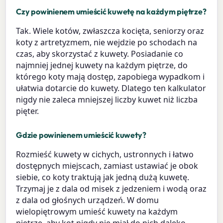
Czy powinienem umieścić kuwetę na każdym piętrze?
Tak. Wiele kotów, zwłaszcza kocięta, seniorzy oraz
koty z artretyzmem, nie wejdzie po schodach na
czas, aby skorzystać z kuwety. Posiadanie co
najmniej jednej kuwety na każdym piętrze, do
którego koty mają dostęp, zapobiega wypadkom i
ułatwia dotarcie do kuwety. Dlatego ten kalkulator
nigdy nie zaleca mniejszej liczby kuwet niż liczba
pięter.
Gdzie powinienem umieścić kuwety?
Rozmieść kuwety w cichych, ustronnych i łatwo
dostępnych miejscach, zamiast ustawiać je obok
siebie, co koty traktują jak jedną dużą kuwetę.
Trzymaj je z dala od misek z jedzeniem i wodą oraz
z dala od głośnych urządzeń. W domu
wielopiętrowym umieść kuwety na każdym
piętrze, aby kot nigdy nie miał do nich daleko.