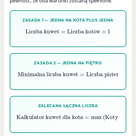
pewność, że oba warunki zostaną spełnione.
ZASADA 1 — JEDNA NA KOTA PLUS JEDNA
Liczba kuwet
=
Liczba kotów
+
1
ó
ZASADA 2 — JEDNA NA PIĘTRO
Minimalna liczba kuwet
=
Liczba pięter
ę
ZALECANA ŁĄCZNA LICZBA
Kalkulator kuwet dla kota
=
max
(
Koty
+
1
,
Piętra
)