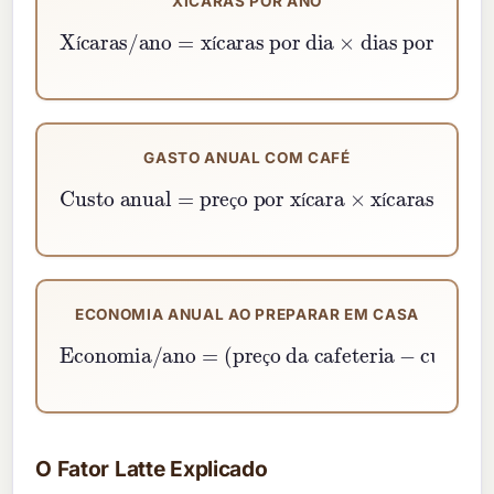
XÍCARAS POR ANO
Xícaras/ano
dias por semana
=
xícaras por dia
×
52
,
18
×
í
í
GASTO ANUAL COM CAFÉ
Custo anual
preço por xícara
×
xícaras por ano
=
ç
í
í
ECONOMIA ANUAL AO PREPARAR EM CASA
preço da cafeteria
Economia/ano
−
custo caseiro
xícaras por ano
=
(
)
×
ç
O Fator Latte Explicado