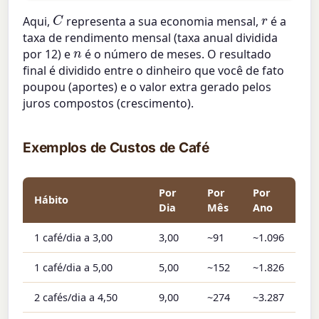
C
r
Aqui,
representa a sua economia mensal,
é a
taxa de rendimento mensal (taxa anual dividida
n
por 12) e
é o número de meses. O resultado
final é dividido entre o dinheiro que você de fato
poupou (aportes) e o valor extra gerado pelos
juros compostos (crescimento).
Exemplos de Custos de Café
Por
Por
Por
Hábito
Dia
Mês
Ano
1 café/dia a 3,00
3,00
~91
~1.096
1 café/dia a 5,00
5,00
~152
~1.826
2 cafés/dia a 4,50
9,00
~274
~3.287