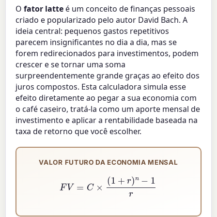
O
fator latte
é um conceito de finanças pessoais
criado e popularizado pelo autor David Bach. A
ideia central: pequenos gastos repetitivos
parecem insignificantes no dia a dia, mas se
forem redirecionados para investimentos, podem
crescer e se tornar uma soma
surpreendentemente grande graças ao efeito dos
juros compostos. Esta calculadora simula esse
efeito diretamente ao pegar a sua economia com
o café caseiro, tratá-la como um aporte mensal de
investimento e aplicar a rentabilidade baseada na
taxa de retorno que você escolher.
VALOR FUTURO DA ECONOMIA MENSAL
F
V
=
C
×
(
1
+
r
)
n
−
1
r