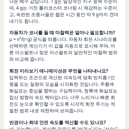
나눈 배수 값입니다. 1 g는 일상적인 지구 중력 수준이
며, 4 g는 거친 롤러코스터 코너링 시 체감하는 수준이
고, 숙련된 조종사들은 짧은 시간 동안 약 9 g까지 견뎌
내기도 합니다.
자동차가 코너를 돌 때 마찰력은 얼마나 필요합니까?
μ = v²/(r·g) 공식을 따릅니다. 자동차 회전 시나리오를
선택하면 계산기가 이 값을 자동으로 표시해 주며, 마
른 아스팔트나 젖은 아스팔트의 일반적인 마찰력 범위
와 비교해 줍니다.
회전 미리보기 애니메이션은 무엇을 나타내나요?
입력하신 조건으로 계산된 각속도에 맞춰 반지름 r인
원을 도는 질량의 모습을 시각화한 것입니다. 주황색
화살표는 중심을 향하는 구심력이며, 청록색 화살표는
접선 방향의 속도 벡터입니다. 너무 느리거나 빠른 회
전도 눈으로 확인할 수 있도록 시각적 회전 주기는 적
절한 범위 내로 제한하여 보여줍니다.
반경이나 최대 안전 속도를 역산할 수도 있나요?
네, 가능합니다.
계산할 값
필드를 '반경 r' 또는 '선속도