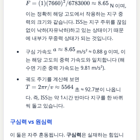
F
=
(
1
)
(
7660
)
2
/
6783000
≈
8.65
N 이며,
이는 정확히 해당 고도에서 작용하는 지구 중
력의 크기와 같습니다. ISS는 지구 주위를 끊임
없이 낙하(자유낙하)하고 있는 상태이기 때문
에 내부가 무중력 상태가 되는 것입니다.
a
≈
8.65
구심 가속도
m/s² ≈ 0.88 g 이며, 이
는 해당 고도의 중력 가속도와 일치합니다 (해
수면 기준 중력 가속도는 9.81 m/s²).
궤도 주기를 계산해 보면
T
=
2
π
r
/
v
≈
5564
초 ≈ 92.7분이 나옵니
다. 즉, ISS는 약 1시간 반마다 지구를 한 바퀴
씩 돌고 있습니다.
구심력 vs 원심력
이 둘은 자주 혼동됩니다.
구심력
은 실재하는 힘입니