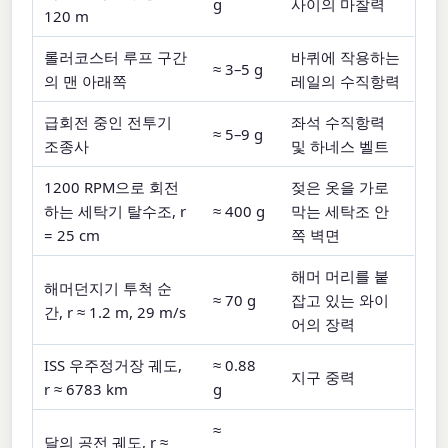
g
사이의 마찰력
120 m
롤러코스터 루프 구간
바퀴에 작용하는
≈ 3–5 g
의 맨 아래쪽
레일의 수직항력
급회전 중인 전투기
좌석 수직항력
≈ 5–9 g
조종사
및 하네스 벨트
1200 RPM으로 회전
젖은 옷을 가로
하는 세탁기 탈수조, r
≈ 400 g
막는 세탁조 안
= 25 cm
쪽 벽면
해머 머리를 붙
해머던지기 투척 순
≈ 70 g
잡고 있는 와이
간, r ≈ 1.2 m, 29 m/s
어의 장력
ISS 우주정거장 궤도,
≈ 0.88
지구 중력
r ≈ 6783 km
g
≈
달의 공전 궤도, r ≈