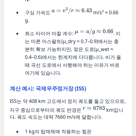
a
=
v
2
/
r
≈
6.43
구심 가속도
m/s² ≈ 0.66
g.
μ
=
a
/
g
≈
0.66
최소 타이어 마찰 계수:
. 이
는 마른 아스팔트(μ_dry ≈ 0.7–0.9)에서는 충
분히 확보 가능하지만, 젖은 도로(μ_wet ≈
0.4–0.6)에서는 한계치에 다다릅니다. 비가 올
때 곡선 도로에서 서행해야 하는 이유가 바로
여기에 있습니다.
계산 예시: 국제우주정거장 (ISS)
ISS는 약 408 km 고도에서 정지 궤도를 돌고 있으므로,
r
≈
6783
지구 중심으로부터의 궤도 반경은
km입니
다. 궤도 속도는 대략 7660 m/s에 달합니다.
1 kg의 탑재체에 작용하는 힘은