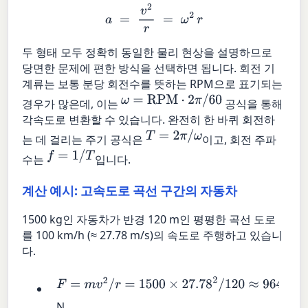
a
=
v
2
r
=
ω
2
r
두 형태 모두 정확히 동일한 물리 현상을 설명하므로
당면한 문제에 편한 방식을 선택하면 됩니다. 회전 기
계류는 보통 분당 회전수를 뜻하는 RPM으로 표기되는
ω
=
RPM
⋅
2
π
/
60
경우가 많은데, 이는
공식을 통해
각속도로 변환할 수 있습니다. 완전히 한 바퀴 회전하
T
=
2
π
/
ω
는 데 걸리는 주기 공식은
이고, 회전 주파
f
=
1
/
T
수는
입니다.
계산 예시: 고속도로 곡선 구간의 자동차
1500 kg인 자동차가 반경 120 m인 평평한 곡선 도로
를 100 km/h (≈ 27.78 m/s)의 속도로 주행하고 있습니
다.
F
=
m
v
2
/
r
=
1500
×
27.78
2
/
120
≈
9645
N.