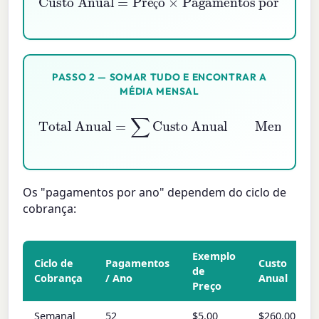
ç
PASSO 2 — SOMAR TUDO E ENCONTRAR A
MÉDIA MENSAL
Custo Anual
Total Anual
Mensal
=
Total Anual
=
∑
12
Os "pagamentos por ano" dependem do ciclo de
cobrança:
Exemplo
Ciclo de
Pagamentos
Custo
de
Cobrança
/ Ano
Anual
Preço
Semanal
52
$5.00
$260.00