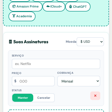
📦 Amazon Prime
☁️ iCloud+
🤖 ChatGPT
🏋️ Academia
🧾 Suas Assinaturas
Moeda
$
×
Manter
Cancelar