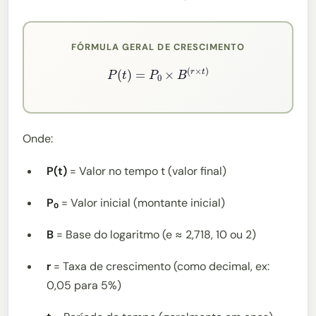
FÓRMULA GERAL DE CRESCIMENTO
P
(
t
)
=
P
0
×
B
(
r
×
t
)
Onde:
P(t)
= Valor no tempo t (valor final)
P₀
= Valor inicial (montante inicial)
B
= Base do logaritmo (e ≈ 2,718, 10 ou 2)
r
= Taxa de crescimento (como decimal, ex:
0,05 para 5%)