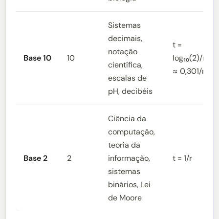
Sistemas
decimais,
t =
notação
Base 10
10
log₁₀(2)/r
científica,
≈ 0,301/r
escalas de
pH, decibéis
Ciência da
computação,
teoria da
Base 2
2
informação,
t = 1/r
sistemas
binários, Lei
de Moore