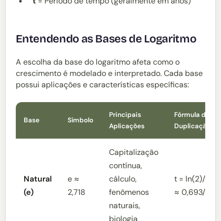
t
= Período de tempo (geralmente em anos)
Entendendo as Bases de Logaritmo
A escolha da base do logaritmo afeta como o
crescimento é modelado e interpretado. Cada base
possui aplicações e características específicas:
Principais
Fórmula de
Base
Símbolo
Aplicações
Duplicação
Capitalização
contínua,
Natural
e ≈
cálculo,
t = ln(2)/r
(e)
2,718
fenômenos
≈ 0,693/r
naturais,
biologia