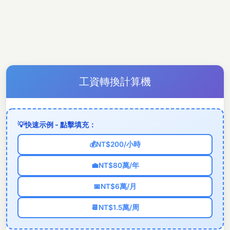
工資轉換計算機
💡
快速示例 - 點擊填充：
💰
NT$200/小時
💼
NT$80萬/年
📅
NT$6萬/月
📆
NT$1.5萬/周