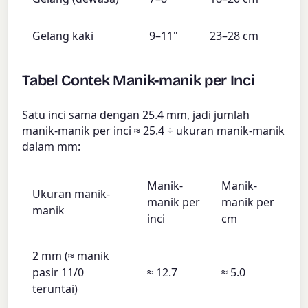
Gelang kaki
9–11"
23–28 cm
Tabel Contek Manik-manik per Inci
Satu inci sama dengan 25.4 mm, jadi jumlah
manik-manik per inci ≈ 25.4 ÷ ukuran manik-manik
dalam mm:
Manik-
Manik-
Ukuran manik-
manik per
manik per
manik
inci
cm
2 mm (≈ manik
pasir 11/0
≈ 12.7
≈ 5.0
teruntai)