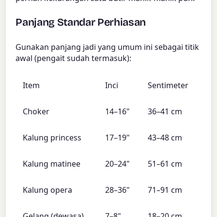
Panjang Standar Perhiasan
Gunakan panjang jadi yang umum ini sebagai titik
awal (pengait sudah termasuk):
Item
Inci
Sentimeter
Choker
14–16"
36–41 cm
Kalung princess
17–19"
43–48 cm
Kalung matinee
20–24"
51–61 cm
Kalung opera
28–36"
71–91 cm
Gelang (dewasa)
7–8"
18–20 cm