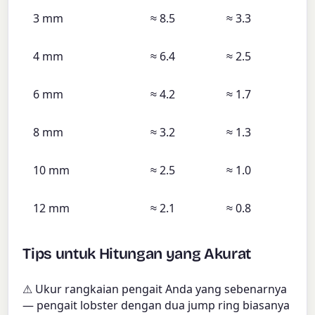
3 mm
≈ 8.5
≈ 3.3
4 mm
≈ 6.4
≈ 2.5
6 mm
≈ 4.2
≈ 1.7
8 mm
≈ 3.2
≈ 1.3
10 mm
≈ 2.5
≈ 1.0
12 mm
≈ 2.1
≈ 0.8
Tips untuk Hitungan yang Akurat
⚠ Ukur rangkaian pengait Anda yang sebenarnya
— pengait lobster dengan dua jump ring biasanya