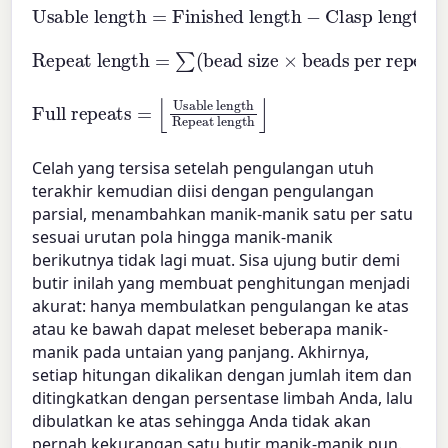
Usable length
Clasp length
=
Finished length
−
Repeat length
beads per repeat
)
=
∑
(
bead size
×
Full repeats
Usable length
Repeat length
=
⌊
⌋
Celah yang tersisa setelah pengulangan utuh
terakhir kemudian diisi dengan pengulangan
parsial, menambahkan manik-manik satu per satu
sesuai urutan pola hingga manik-manik
berikutnya tidak lagi muat. Sisa ujung butir demi
butir inilah yang membuat penghitungan menjadi
akurat: hanya membulatkan pengulangan ke atas
atau ke bawah dapat meleset beberapa manik-
manik pada untaian yang panjang. Akhirnya,
setiap hitungan dikalikan dengan jumlah item dan
ditingkatkan dengan persentase limbah Anda, lalu
dibulatkan ke atas sehingga Anda tidak akan
pernah kekurangan satu butir manik-manik pun.