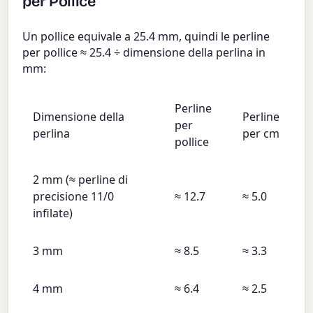
per Pollice
Un pollice equivale a 25.4 mm, quindi le perline
per pollice ≈ 25.4 ÷ dimensione della perlina in
mm:
Perline
Dimensione della
Perline
per
perlina
per cm
pollice
2 mm (≈ perline di
precisione 11/0
≈ 12.7
≈ 5.0
infilate)
3 mm
≈ 8.5
≈ 3.3
4 mm
≈ 6.4
≈ 2.5