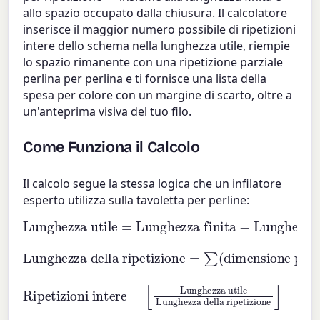
allo spazio occupato dalla chiusura. Il calcolatore
inserisce il maggior numero possibile di ripetizioni
intere dello schema nella lunghezza utile, riempie
lo spazio rimanente con una ripetizione parziale
perlina per perlina e ti fornisce una lista della
spesa per colore con un margine di scarto, oltre a
un'anteprima visiva del tuo filo.
Come Funziona il Calcolo
Il calcolo segue la stessa logica che un infilatore
esperto utilizza sulla tavoletta per perline:
Lunghezza utile
Lunghezza finita
−
Lunghezza della chiusura
=
Lunghezza della ripetizione
perline per ripetizione
=
∑
(
dimensione perlina
)
×
Ripetizioni intere
Lunghezza utile
Lunghezza della ripetizione
=
⌊
⌋