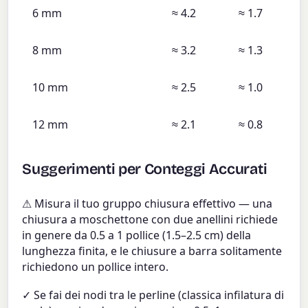
6 mm
≈ 4.2
≈ 1.7
8 mm
≈ 3.2
≈ 1.3
10 mm
≈ 2.5
≈ 1.0
12 mm
≈ 2.1
≈ 0.8
Suggerimenti per Conteggi Accurati
⚠ Misura il tuo gruppo chiusura effettivo — una
chiusura a moschettone con due anellini richiede
in genere da 0.5 a 1 pollice (1.5–2.5 cm) della
lunghezza finita, e le chiusure a barra solitamente
richiedono un pollice intero.
✓ Se fai dei nodi tra le perline (classica infilatura di