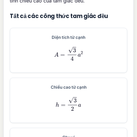
tính chiều cao của tam giác đều.
Tất cả các công thức tam giác đều
Diện tích từ cạnh
A
=
3
4
a
2
Chiều cao từ cạnh
h
=
3
2
a