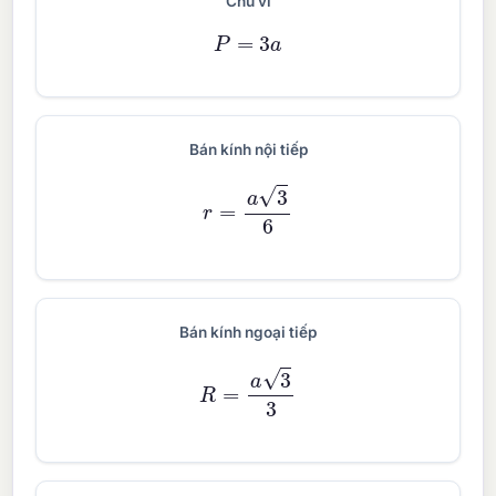
Chu vi
P
=
3
a
Bán kính nội tiếp
r
=
a
3
6
Bán kính ngoại tiếp
R
=
a
3
3