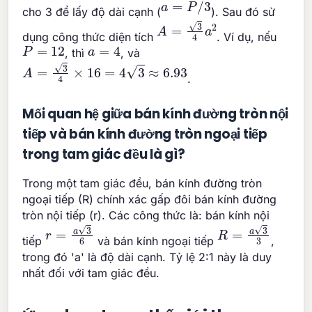
a
=
P
/
3
cho 3 để lấy độ dài cạnh (
). Sau đó sử
A
=
3
4
a
2
dụng công thức diện tích
. Ví dụ, nếu
P
=
12
a
=
4
, thì
, và
A
=
3
4
×
16
=
4
3
≈
6.93
.
Mối quan hệ giữa bán kính đường tròn nội
tiếp và bán kính đường tròn ngoại tiếp
trong tam giác đều là gì?
Trong một tam giác đều, bán kính đường tròn
ngoại tiếp (R) chính xác gấp đôi bán kính đường
tròn nội tiếp (r). Các công thức là: bán kính nội
r
=
a
3
6
R
=
a
3
3
tiếp
và bán kính ngoại tiếp
,
trong đó 'a' là độ dài cạnh. Tỷ lệ 2:1 này là duy
nhất đối với tam giác đều.