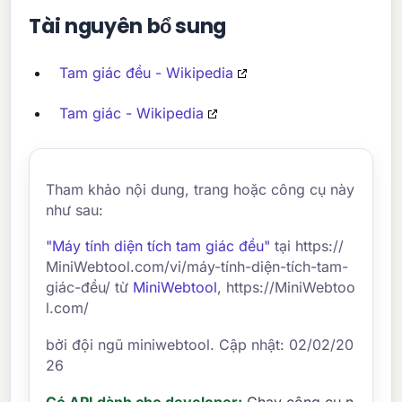
Tài nguyên bổ sung
Tam giác đều - Wikipedia
Tam giác - Wikipedia
Tham khảo nội dung, trang hoặc công cụ này
như sau:
"Máy tính diện tích tam giác đều"
tại https://
MiniWebtool.com/vi/máy-tính-diện-tích-tam-
giác-đều/ từ
MiniWebtool
, https://MiniWebtoo
l.com/
bởi đội ngũ miniwebtool. Cập nhật: 02/02/20
26
Có API dành cho developer:
Chạy công cụ n