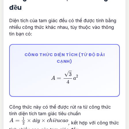
đều
Diện tích của tam giác đều có thể được tính bằng
nhiều công thức khác nhau, tùy thuộc vào thông
tin bạn có:
CÔNG THỨC DIỆN TÍCH (TỪ ĐỘ DÀI
CẠNH)
A
=
3
4
a
2
Công thức này có thể được rút ra từ công thức
tính diện tích tam giác tiêu chuẩn
A
=
1
2
×
đ
á
y
×
c
h
i
ề
u
c
a
o
, kết hợp với công thức
đ
á
ề