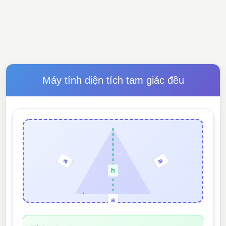
Máy tính diện tích tam giác đều
a
a
h
a