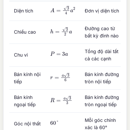
A
=
3
4
a
2
Diện tích
Đơn vị diện tích
h
=
3
2
a
Đường cao từ
Chiều cao
bất kỳ đỉnh nào
P
=
3
a
Tổng độ dài tất
Chu vi
cả các cạnh
r
=
a
3
6
Bán kính nội
Bán kính đường
tiếp
tròn nội tiếp
R
=
a
3
3
Bán kính
Bán kính đường
ngoại tiếp
tròn ngoại tiếp
Mỗi góc chính
60
°
Góc nội thất
xác là 60°