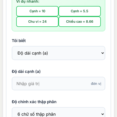
Ví dụ nhanh:
Cạnh = 10
Cạnh = 5.5
Chu vi = 24
Chiều cao = 8.66
Tôi biết
Độ dài cạnh (a)
đơn vị
Độ chính xác thập phân