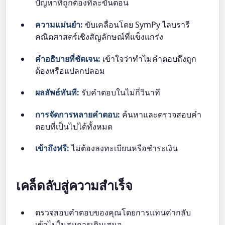
ปัญหาที่ถูกต้องทีละขั้นตอน
ความแม่นยำ:
ขับเคลื่อนโดย SymPy ไลบรารี
คณิตศาสตร์เชิงสัญลักษณ์ที่แข็งแกร่ง
คำอธิบายที่ชัดเจน:
เข้าใจว่าทำไมคำตอบถึงถูก
ต้องหรือแปลกปลอม
ผลลัพธ์ทันที:
รับคำตอบในไม่กี่วินาที
การจัดการหลายคำตอบ:
ค้นหาและตรวจสอบคำ
ตอบที่เป็นไปได้ทั้งหมด
เข้าถึงฟรี:
ไม่ต้องลงทะเบียนหรือชำระเงิน
เคล็ดลับสู่ความสำเร็จ
ตรวจสอบคำตอบของคุณโดยการแทนค่ากลับ
เข้าไปในสมการเดิมเสมอ