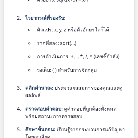
ไวยากรณ์ที่รองรับ:
ตัวแปร: x, y, z หรือตัวอักษรใดก็ได้
รากที่สอง: sqrt(...)
การดำเนินการ: +, -, *, /, ^ (เลขชี้กำลัง)
วงเล็บ: ( ) สำหรับการจัดกลุ่ม
คลิกคำนวณ:
ประมวลผลสมการของคุณและดู
ผลลัพธ์
ตรวจสอบคำตอบ:
ดูคำตอบที่ถูกต้องทั้งหมด
พร้อมสถานะการตรวจสอบ
ศึกษาขั้นตอน:
เรียนรู้จากกระบวนการแก้ปัญหา
โดยละเอียด