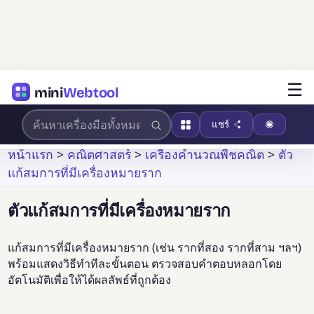
☰
mini
Webtool
แชร์
หน้าแรก
>
คณิตศาสตร์
>
เครื่องคำนวณพีชคณิต
>
ตัว
แก้สมการที่มีเครื่องหมายราก
ตัวแก้สมการที่มีเครื่องหมายราก
แก้สมการที่มีเครื่องหมายราก (เช่น รากที่สอง รากที่สาม ฯลฯ)
พร้อมแสดงวิธีทำทีละขั้นตอน ตรวจสอบคำตอบหลอกโดย
อัตโนมัติเพื่อให้ได้ผลลัพธ์ที่ถูกต้อง