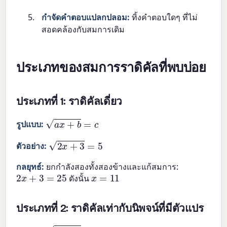
กำจัดคำตอบแปลกปลอม:
ทิ้งคำตอบใดๆ ที่ไม่
สอดคล้องกับสมการเดิม
ประเภทของสมการราดิคัลที่พบบ่อย
ประเภทที่ 1: ราดิคัลเดี่ยว
a
x
+
b
=
c
รูปแบบ:
2
x
+
3
=
5
ตัวอย่าง:
กลยุทธ์:
ยกกำลังสองทั้งสองข้างและแก้สมการ:
2
x
+
3
=
25
x
=
11
ดังนั้น
ประเภทที่ 2: ราดิคัลเท่ากับนิพจน์ที่มีตัวแปร
a
x
+
b
=
c
x
+
d