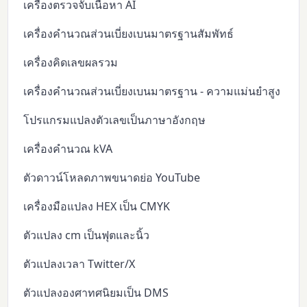
เครื่องตรวจจับเนื้อหา AI
เครื่องคำนวณส่วนเบี่ยงเบนมาตรฐานสัมพัทธ์
เครื่องคิดเลขผลรวม
เครื่องคำนวณส่วนเบี่ยงเบนมาตรฐาน - ความแม่นยำสูง
โปรแกรมแปลงตัวเลขเป็นภาษาอังกฤษ
เครื่องคำนวณ kVA
ตัวดาวน์โหลดภาพขนาดย่อ YouTube
เครื่องมือแปลง HEX เป็น CMYK
ตัวแปลง cm เป็นฟุตและนิ้ว
ตัวแปลงเวลา Twitter/X
ตัวแปลงองศาทศนิยมเป็น DMS