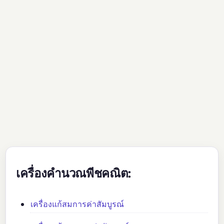
เครื่องคำนวณพีชคณิต:
เครื่องแก้สมการค่าสัมบูรณ์