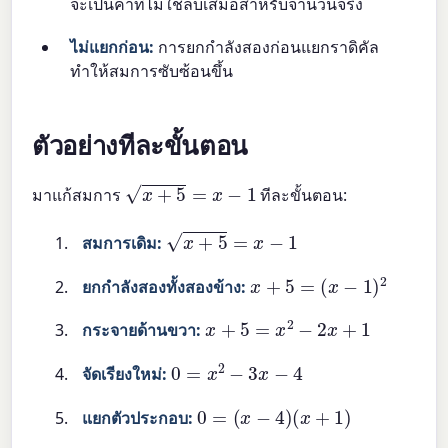
จะเป็นค่าที่ไม่ใช่ลบเสมอสำหรับจำนวนจริง
ไม่แยกก่อน:
การยกกำลังสองก่อนแยกราดิคัล
ทำให้สมการซับซ้อนขึ้น
ตัวอย่างทีละขั้นตอน
x
+
5
=
x
−
1
มาแก้สมการ
ทีละขั้นตอน:
x
+
5
=
x
−
1
สมการเดิม:
x
+
5
=
(
x
−
1
)
2
ยกกำลังสองทั้งสองข้าง:
x
+
5
=
x
2
−
2
x
+
1
กระจายด้านขวา:
0
=
x
2
−
3
x
−
4
จัดเรียงใหม่:
0
=
(
x
−
4
)
(
x
+
1
)
แยกตัวประกอบ:
x
=
4
x
=
−
1