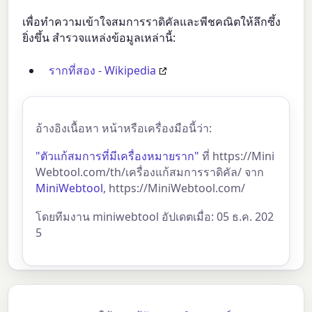
เพื่อทำความเข้าใจสมการราดิคัลและพีชคณิตให้ลึกซึ้ง
ยิ่งขึ้น สำรวจแหล่งข้อมูลเหล่านี้:
รากที่สอง - Wikipedia
อ้างอิงเนื้อหา หน้าหรือเครื่องมือนี้ว่า:
"ตัวแก้สมการที่มีเครื่องหมายราก"
ที่ https://Mini
Webtool.com/th/เครื่องแก้สมการราดิคัล/ จาก
MiniWebtool
, https://MiniWebtool.com/
โดยทีมงาน miniwebtool อัปเดตเมื่อ: 05 ธ.ค. 202
5