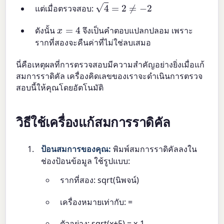
4
=
2
≠
−
2
แต่เมื่อตรวจสอบ:
x
=
4
ดังนั้น
จึงเป็นคำตอบแปลกปลอม เพราะ
รากที่สองจะคืนค่าที่ไม่ใช่ลบเสมอ
นี่คือเหตุผลที่การตรวจสอบมีความสำคัญอย่างยิ่งเมื่อแก้
สมการราดิคัล เครื่องคิดเลขของเราจะดำเนินการตรวจ
สอบนี้ให้คุณโดยอัตโนมัติ
วิธีใช้เครื่องแก้สมการราดิคัล
ป้อนสมการของคุณ:
พิมพ์สมการราดิคัลลงใน
ช่องป้อนข้อมูล ใช้รูปแบบ:
รากที่สอง: sqrt(นิพจน์)
เครื่องหมายเท่ากับ: =
ตัวอย่าง: sqrt(x+5) = x-1