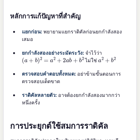
หลักการแก้ปัญหาที่สำคัญ
แยกก่อน:
พยายามแยกราดิคัลก่อนยกกำลังสอง
เสมอ
ยกกำลังสองอย่างระมัดระวัง:
จำไว้ว่า
(
a
+
b
)
2
=
a
2
+
2
a
b
+
b
2
a
2
+
b
2
ไม่ใช่
ตรวจสอบคำตอบทั้งหมด:
อย่าข้ามขั้นตอนการ
ตรวจสอบเด็ดขาด
ราดิคัลหลายตัว:
อาจต้องยกกำลังสองมากกว่า
หนึ่งครั้ง
การประยุกต์ใช้สมการราดิคัล