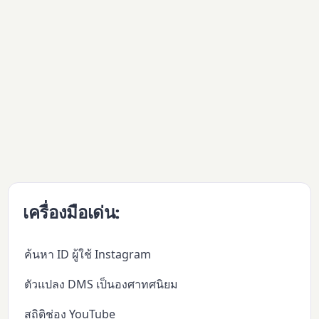
เครื่องมือเด่น:
ค้นหา ID ผู้ใช้ Instagram
ตัวแปลง DMS เป็นองศาทศนิยม
สถิติช่อง YouTube