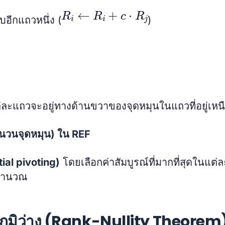
R
i
←
R
i
+
c
⋅
R
j
อีกแถวหนึ่ง (
)
แต่ละแถวจะอยู่ทางด้านขวาของจุดหมุนในแถวที่อยู่เหน
จำนวนจุดหมุน) ใน REF
ial pivoting)
โดยเลือกค่าสัมบูรณ์ที่มากที่สุดในแต่ล
รคำนวณ
ิภูมิว่าง (Rank-Nullity Theorem