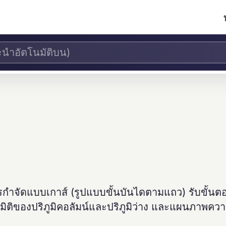
กำจัดแบบเกาส์ (รูปแบบขั้นบันไดตามแถว) รับขั้น
 มิติของปริภูมิคอลัมน์และปริภูมิว่าง และแผนภาพคว