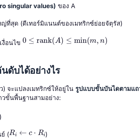
ero singular values)
ของ A
่ที่สุด (ดีเทอร์มิแนนต์ของเมทริกซ์ย่อยจัตุรัส)
0
≤
rank
(
A
)
≤
min
(
m
,
n
)
เงื่อนไข
นดับได้อย่างไร
) จะแปลงเมทริกซ์ให้อยู่ใน
รูปแบบขั้นบันไดตามแถ
ขั้นพื้นฐานสามอย่าง:
)
R
i
←
c
⋅
R
i
ย์ (
)