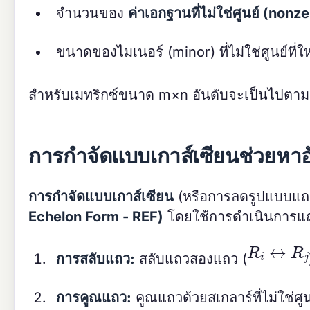
จำนวนของ
ค่าเอกฐานที่ไม่ใช่ศูนย์ (nonz
ขนาดของไมเนอร์ (minor) ที่ไม่ใช่ศูนย์ที่ใหญ
สำหรับเมทริกซ์ขนาด m×n อันดับจะเป็นไปตาม
การกำจัดแบบเกาส์เซียนช่วยหาอั
การกำจัดแบบเกาส์เซียน
(หรือการลดรูปแบบแถว
Echelon Form - REF)
โดยใช้การดำเนินการแถว
R
i
↔
R
j
การสลับแถว:
สลับแถวสองแถว (
การคูณแถว:
คูณแถวด้วยสเกลาร์ที่ไม่ใช่ศูน