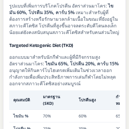
รูปแบบที่เพิ่มการบริโภคโปรตีน อัตราส่วนมาโคร:
ไข
มัน 60%, โปรตีน 35%, คาร์บ 5%
เหมาะสำหรับผู้ที่
ต้องการสร้างหรือรักษามวลกล้ามเนื้อในขณะที่ยังอยู่ใน
สภาวะคีโตซิส โปรตีนที่สูงขึ้นอาจลดระดับคีโตนลงเล็ก
น้อยแต่ยังคงสนับสนุนสภาวะคีโตซิสสำหรับคนส่วนใหญ่
Targeted Ketogenic Diet (TKD)
ออกแบบมาสำหรับนักกีฬาและผู้ที่มีกิจกรรมสูง
อัตราส่วนมาโคร:
ไขมัน 65%, โปรตีน 20%, คาร์บ 15%
อนุญาตให้กินคาร์โบไฮเดรตเพิ่มเติมในช่วงเวลาออก
กำลังกายเพื่อเพิ่มประสิทธิภาพการเล่นกีฬาโดยไม่หลุด
ออกจากสภาวะคีโตซิสอย่างสมบูรณ์
มาตรฐาน
กำหนดเ
คุณสมบัติ
โปรตีนสูง
(SKD)
หมาย (
ไขมัน %
70%
60%
65%
โปรตีน %
25%
35%
20%