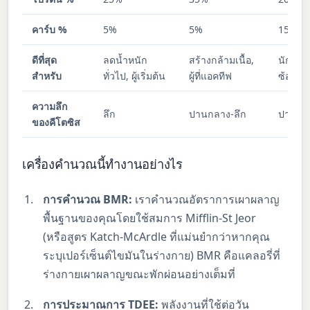
คาร์บ %
5%
5%
15%
ดีที่สุด
ลดน้ำหนัก
สร้างกล้ามเนื้อ,
นักกีฬา
สำหรับ
ทั่วไป, ผู้เริ่มต้น
ผู้ที่แอคทีฟ
ซ้อมหน
ความลึก
ลึก
ปานกลาง-ลึก
ปานกล
ของคีโตซิส
เครื่องคำนวณนี้ทำงานอย่างไร
การคำนวณ BMR:
เราคำนวณอัตราการเผาผลาญ
พื้นฐานของคุณโดยใช้สมการ Mifflin-St Jeor
(หรือสูตร Katch-McArdle ที่แม่นยำกว่าหากคุณ
ระบุเปอร์เซ็นต์ไขมันในร่างกาย) BMR คือแคลอรี่ที่
ร่างกายเผาผลาญขณะพักผ่อนอย่างเต็มที่
การประมาณการ TDEE:
พลังงานที่ใช้ต่อวัน