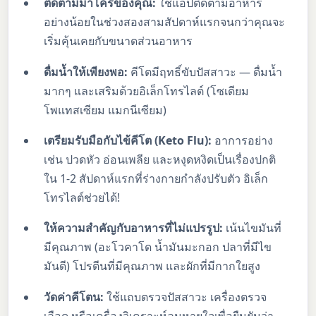
ติดตามมาโครของคุณ:
ใช้แอปติดตามอาหาร
อย่างน้อยในช่วงสองสามสัปดาห์แรกจนกว่าคุณจะ
เริ่มคุ้นเคยกับขนาดส่วนอาหาร
ดื่มน้ำให้เพียงพอ:
คีโตมีฤทธิ์ขับปัสสาวะ — ดื่มน้ำ
มากๆ และเสริมด้วยอิเล็กโทรไลต์ (โซเดียม
โพแทสเซียม แมกนีเซียม)
เตรียมรับมือกับไข้คีโต (Keto Flu):
อาการอย่าง
เช่น ปวดหัว อ่อนเพลีย และหงุดหงิดเป็นเรื่องปกติ
ใน 1-2 สัปดาห์แรกที่ร่างกายกำลังปรับตัว อิเล็ก
โทรไลต์ช่วยได้!
ให้ความสำคัญกับอาหารที่ไม่แปรรูป:
เน้นไขมันที่
มีคุณภาพ (อะโวคาโด น้ำมันมะกอก ปลาที่มีไข
มันดี) โปรตีนที่มีคุณภาพ และผักที่มีกากใยสูง
วัดค่าคีโตน:
ใช้แถบตรวจปัสสาวะ เครื่องตรวจ
เลือด หรือเครื่องวิเคราะห์ลมหายใจเพื่อยืนยันว่า