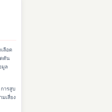
เลือด
ดตัน
อมูล
 การสูบ
มเสี่ยง