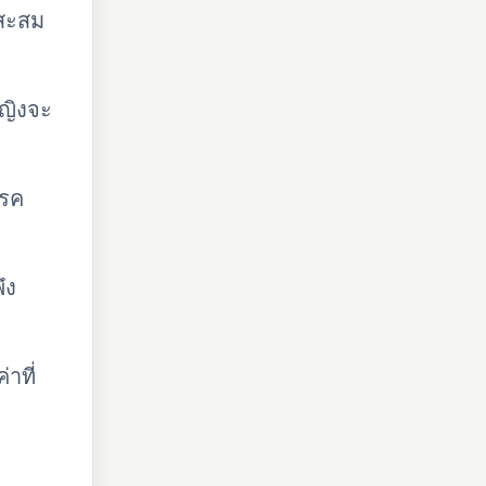
่สะสม
หญิงจะ
โรค
ึง
าที่