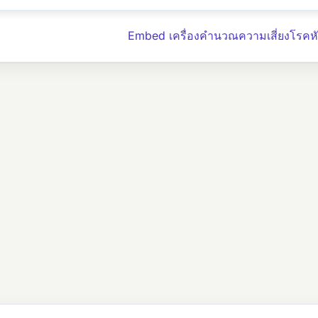
Embed เครื่องคำนวณความเสี่ยงโรคห