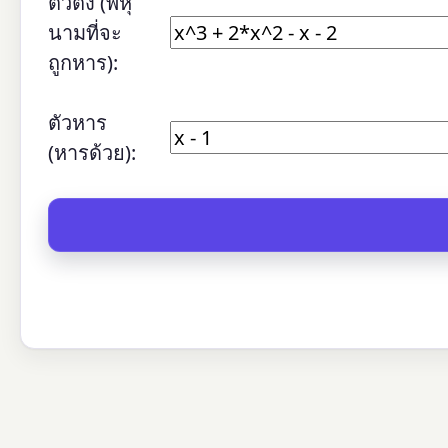
ตัวตั้ง (พหุ
นามที่จะ
ถูกหาร):
ตัวหาร
(หารด้วย):