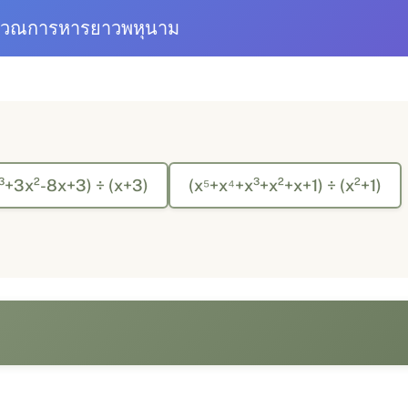
ำนวณการหารยาวพหุนาม
³+3x²-8x+3) ÷ (x+3)
(x⁵+x⁴+x³+x²+x+1) ÷ (x²+1)