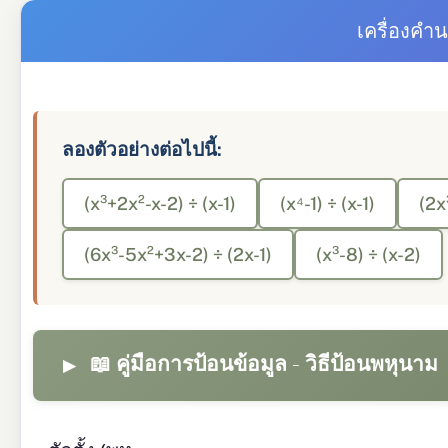
เครื่องค
ลองตัวอย่างต่อไปนี้:
(x³+2x²-x-2) ÷ (x-1)
(x⁴-1) ÷ (x-1)
(2x
(6x³-5x²+3x-2) ÷ (2x-1)
(x³-8) ÷ (x-2)
📖 คู่มือการป้อนข้อมูล - วิธีป้อนพหุนาม