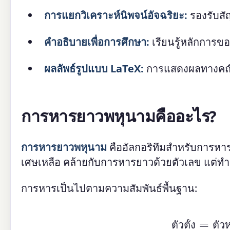
การแยกวิเคราะห์นิพจน์อัจฉริยะ:
รองรับสั
คำอธิบายเพื่อการศึกษา:
เรียนรู้หลักการ
ผลลัพธ์รูปแบบ LaTeX:
การแสดงผลทางคณิต
การหารยาวพหุนามคืออะไร?
การหารยาวพหุนาม
คืออัลกอริทึมสำหรับการหารพ
เศษเหลือ คล้ายกับการหารยาวด้วยตัวเลข แต่ท
การหารเป็นไปตามความสัมพันธ์พื้นฐาน:
ตัวตั้ง
=
ต
ต
ว
ต
ง
ต
ว