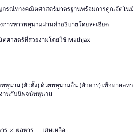
ญกรณ์ทางคณิตศาสตร์มาตรฐานพร้อมการคูณอัตโนมั
ของการหารพหุนามผ่านคำอธิบายโดยละเอียด
ศาสตร์ที่สวยงามโดยใช้ MathJax
หุนาม (ตัวตั้ง) ด้วยพหุนามอื่น (ตัวหาร) เพื่อหาผล
ำงานกับนิพจน์พหุนาม
ัวหาร
เศษเหลือ
×
ผลหาร
+
ห
า
ร
ผ
ล
ห
า
ร
เ
ศ
ษ
เ
ห
ล
อ