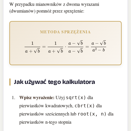
W przypadku mianowników z dwoma wyrazami
(dwumianów) pomnóż przez sprzężenie:
METODA SPRZĘŻENIA
1
a
+
b
=
1
a
+
b
⋅
a
−
b
a
−
b
=
a
−
b
a
2
−
b
Jak używać tego kalkulatora
Wpisz wyrażenie:
Użyj
dla
sqrt(x)
pierwiastków kwadratowych,
dla
cbrt(x)
pierwiastków sześciennych lub
dla
root(x, n)
pierwiastków n-tego stopnia