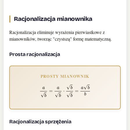
Racjonalizacja mianownika
Racjonalizacja eliminuje wyrażenia pierwiastkowe z
mianowników, tworząc "czystszą" formę matematyczną.
Prosta racjonalizacja
PROSTY MIANOWNIK
a
b
=
a
b
⋅
b
b
=
a
b
b
Racjonalizacja sprzężenia