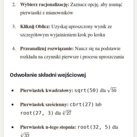
Wybierz racjonalizację:
Zaznacz opcję, aby usunąć
pierwiastki z mianowników
Kliknij Oblicz:
Uzyskaj uproszczony wynik ze
szczegółowym wyjaśnieniem krok po kroku
Przeanalizuj rozwiązanie:
Naucz się na podstawie
rozkładu na czynniki pierwsze i procesu uproszczania
Odwołanie składni wejściowej
50
Pierwiastek kwadratowy:
dla
sqrt(50)
Pierwiastek sześcienny:
lub
cbrt(27)
27
3
dla
root(27, 3)
Pierwiastek n-tego stopnia:
dla
root(32, 5)
32
5