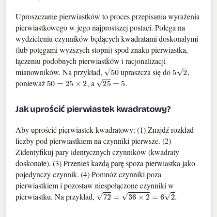
Uproszczanie pierwiastków to proces przepisania wyrażenia
pierwiastkowego w jego najprostszej postaci. Polega na
wydzieleniu czynników będących kwadratami doskonałymi
(lub potęgami wyższych stopni) spod znaku pierwiastka,
łączeniu podobnych pierwiastków i racjonalizacji
50
5
2
mianowników. Na przykład,
upraszcza się do
,
50
=
25
×
2
25
=
5
ponieważ
, a
.
Jak uprościć pierwiastek kwadratowy?
Aby uprościć pierwiastek kwadratowy: (1) Znajdź rozkład
liczby pod pierwiastkiem na czynniki pierwsze. (2)
Zidentyfikuj pary identycznych czynników (kwadraty
doskonałe). (3) Przenieś każdą parę spoza pierwiastka jako
pojedynczy czynnik. (4) Pomnóż czynniki poza
pierwiastkiem i pozostaw niespołączone czynniki w
72
=
36
×
2
=
6
2
pierwiastku. Na przykład,
.