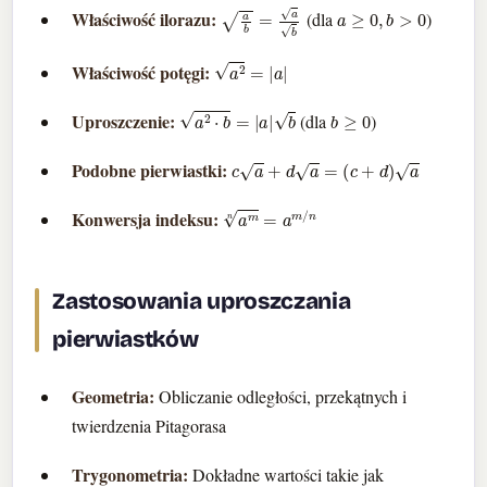
a
b
=
a
b
a
≥
0
,
b
>
0
Właściwość ilorazu:
(dla
)
a
2
=
|
a
|
Właściwość potęgi:
a
2
⋅
b
=
|
a
|
b
b
≥
0
Uproszczenie:
(dla
)
c
a
+
d
a
=
(
c
+
d
)
a
Podobne pierwiastki:
a
m
n
=
a
m
/
n
Konwersja indeksu:
Zastosowania uproszczania
pierwiastków
Geometria:
Obliczanie odległości, przekątnych i
twierdzenia Pitagorasa
Trygonometria:
Dokładne wartości takie jak