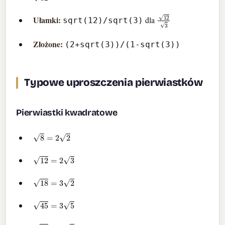
12
3
Ułamki:
dla
sqrt(12)/sqrt(3)
Złożone:
(2+sqrt(3))/(1-sqrt(3))
Typowe uproszczenia pierwiastków
Pierwiastki kwadratowe
8
=
2
2
12
=
2
3
18
=
3
2
45
=
3
5
50
=
5
2