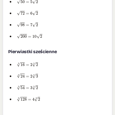
72
=
6
2
98
=
7
2
200
=
10
2
Pierwiastki sześcienne
16
3
=
2
2
3
24
3
=
2
3
3
54
3
=
3
2
3
128
3
=
4
2
3