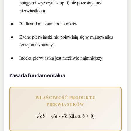
potęgami wyższych stopni) nie pozostają pod
pierwiastkiem
Radicand nie zawiera ułamków
Żadne pierwiastki nie pojawiają się w mianowniku
(zracjonalizowany)
Indeks pierwiastka jest możliwie najmniejszy
Zasada fundamentalna
WŁAŚCIWOŚĆ PRODUKTU
PIERWIASTKÓW
a
b
=
a
⋅
b
(dla
a
,
b
≥
0
)