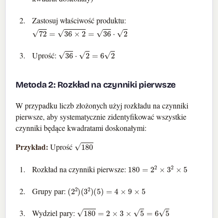
Zastosuj właściwość produktu:
72
=
36
×
2
=
36
⋅
2
36
⋅
2
=
6
2
Uprość:
Metoda 2: Rozkład na czynniki pierwsze
W przypadku liczb złożonych użyj rozkładu na czynniki
pierwsze, aby systematycznie zidentyfikować wszystkie
czynniki będące kwadratami doskonałymi:
180
Przykład:
Uprość
180
=
2
2
×
3
2
×
5
Rozkład na czynniki pierwsze:
(
2
2
)
(
3
2
)
(
5
)
=
4
×
9
×
5
Grupy par:
180
=
2
×
3
×
5
=
6
5
Wydziel pary: