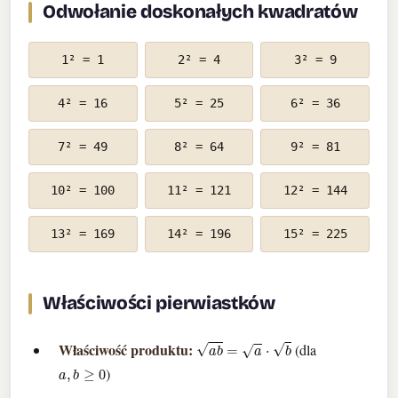
Odwołanie doskonałych kwadratów
1² = 1
2² = 4
3² = 9
4² = 16
5² = 25
6² = 36
7² = 49
8² = 64
9² = 81
10² = 100
11² = 121
12² = 144
13² = 169
14² = 196
15² = 225
Właściwości pierwiastków
a
b
=
a
⋅
b
Właściwość produktu:
(dla
a
,
b
≥
0
)