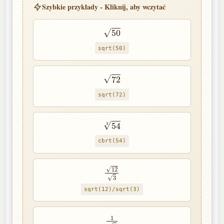
Szybkie przykłady - Kliknij, aby wczytać
50
sqrt(50)
72
sqrt(72)
54
3
cbrt(54)
12
3
sqrt(12)/sqrt(3)
1
2