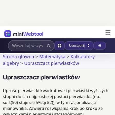
☰
mini
Webtool
Udostępnij
Strona główna
>
Matematyka
>
Kalkulatory
algebry
>
Upraszczacz pierwiastków
Upraszczacz pierwiastków
Uprość pierwiastki kwadratowe i pierwiastki wyższych
stopni do ich najprostszej postaci pierwiastka (np.
sqrt(50) staje się 5*sqrt(2)), w tym racjonalizacja
mianownika. Zawiera rozwiązania krok po kroku ze
wskaźnikami pierwszymi i szczegółowymi