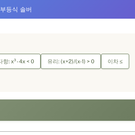
부등식 솔버
다항: x³ - 4x < 0
유리: (x+2)/(x-1) > 0
이차 ≤