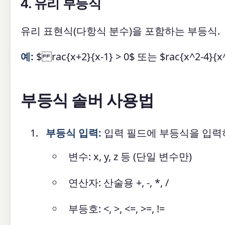
4. 유리 부등식
유리 표현식(다항식 분수)을 포함하는 부등식.
예:
$ rac{x+2}{x-1} > 0$ 또는 $ rac{x^2-4}{x
부등식 솔버 사용법
부등식 입력:
입력 필드에 부등식을 입력하
변수: x, y, z 등 (단일 변수만)
연산자: 산술용 +, -, *, /
부등호: <, >, <=, >=, !=