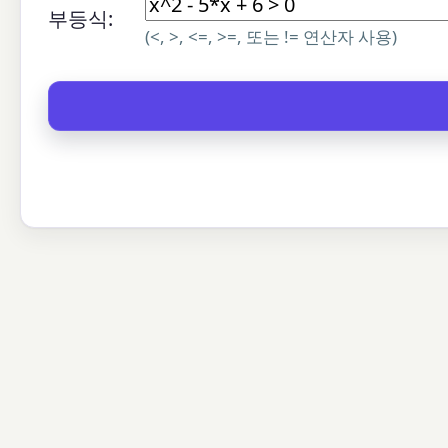
부등식:
(<, >, <=, >=, 또는 != 연산자 사용)