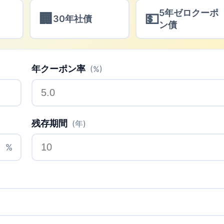
5年ゼロクーポ
🏢
💵
30年社債
ン債
年クーポン率
(%)
残存期間
(年)
%