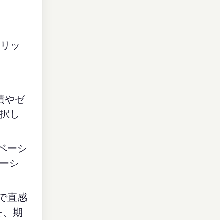
クリッ
債やゼ
選択し
ベーシ
レーシ
で直感
を、期