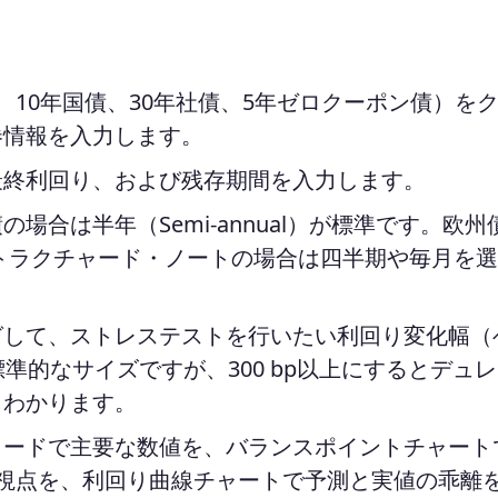
、10年国債、30年社債、5年ゼロクーポン債）を
券情報を入力します。
最終利回り、および残存期間を入力します。
合は半年（Semi-annual）が標準です。欧州
ストラクチャード・ノートの場合は四半期や毎月を
グして、ストレステストを行いたい利回り変化幅（
標準的なサイズですが、300 bp以上にするとデュ
とわかります。
カードで主要な数値を、バランスポイントチャート
視点を、利回り曲線チャートで予測と実値の乖離