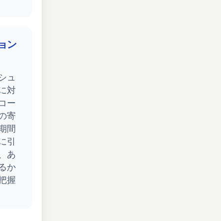
ョン
シュ
に対
コー
の寄
期間
に引
、あ
るか
把握