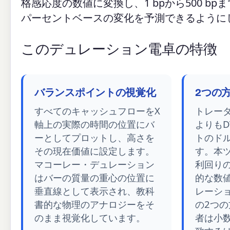
格感応度の数値に変換し、1 bpから500 
パーセントベースの変化を予測できるように
このデュレーション電卓の特徴
バランスポイントの視覚化
2つの方
すべてのキャッシュフローをX
トレー
軸上の実際の時間の位置にバ
よりもD
ーとしてプロットし、高さを
トのド
その現在価値に設定します。
す。本ツ
マコーレー・デュレーション
利回りの
はバーの質量の重心の位置に
的な数値
垂直線として表示され、教科
レーシ
書的な物理のアナロジーをそ
の2つ
のまま視覚化しています。
者は小