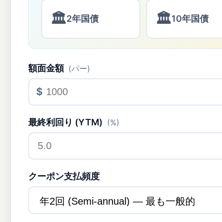
🏛
🏛
2年国債
10年国債
額面金額
(パー)
$
最終利回り (YTM)
(%)
クーポン支払頻度