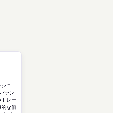
ーショ
のバラン
券トレー
用的な価