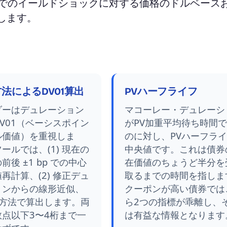
bpまでのイールドショックに対する価格のドルベース
します。
法によるDV01算出
PVハーフライフ
ダーはデュレーション
マコーレー・デュレーシ
V01（ベーシスポイン
がPV加重平均待ち時間
ル価値）を重視しま
のに対し、PVハーフラ
ールでは、(1) 現在の
中央値です。これは債券
前後 ±1 bp での中心
在価値のちょうど半分を
再計算、(2) 修正デュ
取るまでの時間を指しま
ョンからの線形近似、
クーポンが高い債券では
の方法で算出します。両
ら2つの指標が乖離し、
数点以下3〜4桁まで一
は有益な情報となります