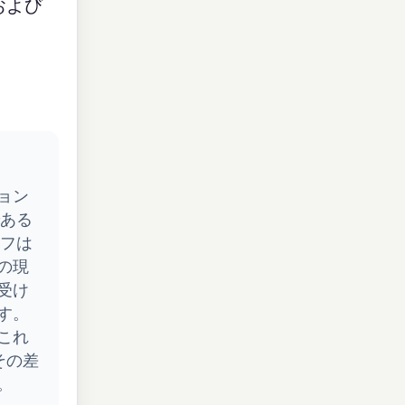
および
ョン
である
イフは
の現
受け
す。
これ
その差
。