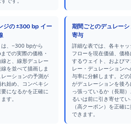
はずです。
ジの ±300 bp イー
期間ごとのデュレーシ
線
寄与
は、−300 bpから
詳細な表では、各キャッ
 bpまでの実際の価格・
フローを現在価値、価格
曲線と、線形デュレー
するウェイト、およびマ
接線を並べて描画しま
レー・デュレーションへ
ュレーションの予測が
与率に分解します。どの
崩れ始め、コンベキシ
がデュレーションを後ろ
重要になるかを正確に
っ張っているか（長期）
きます。
るいは前に引き寄せてい
（高クーポン）を正確に
できます。