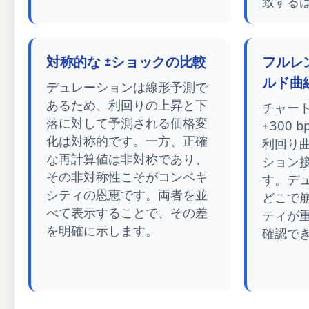
致する
対称的な ±ショックの比較
フルレン
ルド曲
デュレーションは線形予測で
あるため、利回りの上昇と下
チャート
落に対して予測される価格変
+300
化は対称的です。一方、正確
利回り
な再計算値は非対称であり、
ション
その非対称性こそがコンベキ
す。デ
シティの恩恵です。両者を並
どこで
べて表示することで、その差
ティが
を明確に示します。
確認で