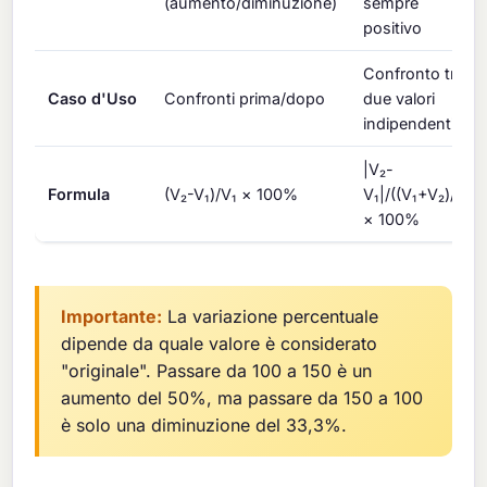
(aumento/diminuzione)
sempre
positivo
Confronto tra
Caso d'Uso
Confronti prima/dopo
due valori
indipendenti
|V₂-
Formula
(V₂-V₁)/V₁ × 100%
V₁|/((V₁+V₂)/2)
× 100%
Importante:
La variazione percentuale
dipende da quale valore è considerato
"originale". Passare da 100 a 150 è un
aumento del 50%, ma passare da 150 a 100
è solo una diminuzione del 33,3%.