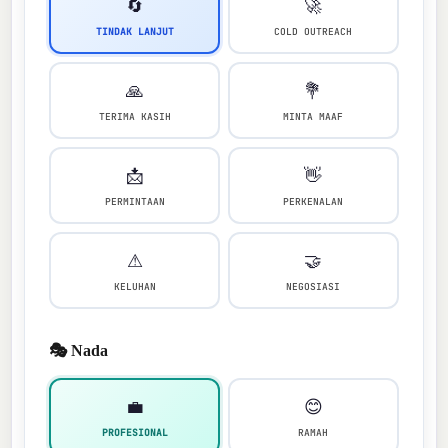
🔄
🚀
TINDAK LANJUT
COLD OUTREACH
🙏
💐
TERIMA KASIH
MINTA MAAF
📩
👋
PERMINTAAN
PERKENALAN
⚠
🤝
KELUHAN
NEGOSIASI
🎭 Nada
💼
😊
PROFESIONAL
RAMAH