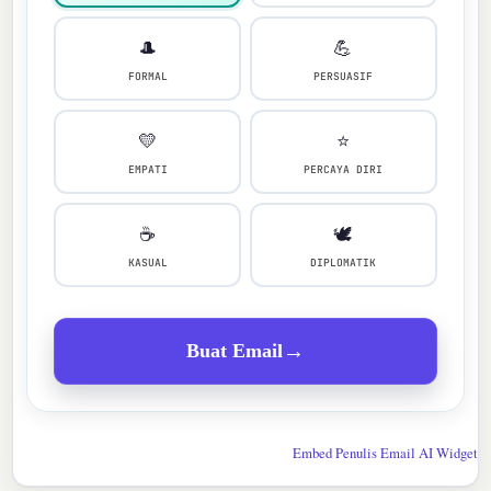
🎩
💪
FORMAL
PERSUASIF
💛
⭐
EMPATI
PERCAYA DIRI
☕
🕊
KASUAL
DIPLOMATIK
→
Buat Email
Embed Penulis Email AI Widget