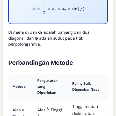
A
=
1
2
×
d
1
×
d
2
×
sin
(
φ
)
Di mana
d₁
dan
d₂
adalah panjang dari dua
diagonal, dan
φ
adalah sudut pada titik
perpotongannya.
Perbandingan Metode
Pengukuran
Paling Baik
Metode
yang
Digunakan Saat
Diperlukan
Tinggi mudah
b
Alas ×
Alas
, Tinggi
diukur atau
h