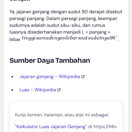
Ya, jajaran genjang dengan sudut 90 derajat disebut
persegi panjang. Dalam persegi panjang, keempat
sudutnya adalah sudut siku-siku, dan rumus
luasnya disederhanakan menjadi L = panjang ×
t
i
n
g
g
i
s
a
m
a
d
e
n
g
a
n
l
e
b
a
r
s
a
a
t
s
u
d
u
t
n
y
a
90
°
lebar
.
Sumber Daya Tambahan
Jajaran genjang - Wikipedia
Luas - Wikipedia
Kutip konten, halaman, atau alat ini sebagai:
"Kalkulator Luas Jajaran Genjang"
di https://Min