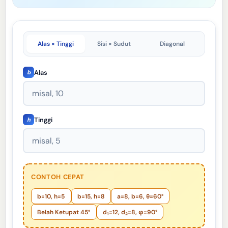
Alas × Tinggi
Sisi × Sudut
Diagonal
Alas
b
Tinggi
h
CONTOH CEPAT
b=10, h=5
b=15, h=8
a=8, b=6, θ=60°
Belah Ketupat 45°
d₁=12, d₂=8, φ=90°