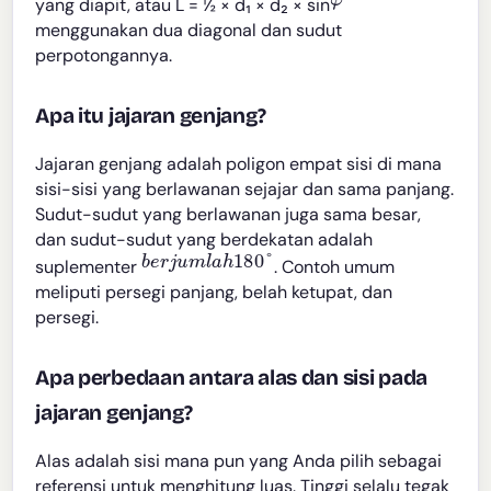
yang diapit, atau L = ½ × d₁ × d₂ × sin
menggunakan dua diagonal dan sudut
perpotongannya.
Apa itu jajaran genjang?
Jajaran genjang adalah poligon empat sisi di mana
sisi-sisi yang berlawanan sejajar dan sama panjang.
Sudut-sudut yang berlawanan juga sama besar,
dan sudut-sudut yang berdekatan adalah
b
e
r
j
u
m
l
a
h
180
°
suplementer
. Contoh umum
meliputi persegi panjang, belah ketupat, dan
persegi.
Apa perbedaan antara alas dan sisi pada
jajaran genjang?
Alas adalah sisi mana pun yang Anda pilih sebagai
referensi untuk menghitung luas. Tinggi selalu tegak