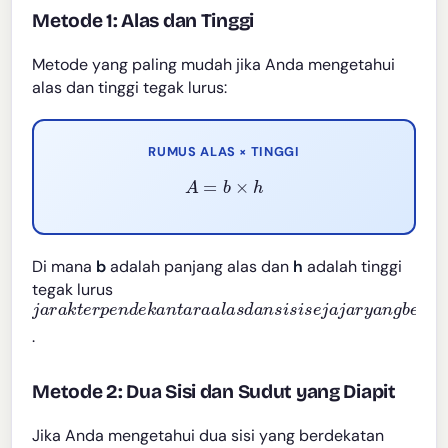
Metode 1: Alas dan Tinggi
Metode yang paling mudah jika Anda mengetahui
alas dan tinggi tegak lurus:
RUMUS ALAS × TINGGI
A
=
b
×
h
Di mana
b
adalah panjang alas dan
h
adalah tinggi
tegak lurus
j
a
r
a
k
t
e
r
p
e
n
d
e
k
a
n
t
a
r
a
a
l
a
s
d
a
n
s
i
s
i
s
e
j
a
j
a
r
y
a
n
g
b
e
r
l
a
.
Metode 2: Dua Sisi dan Sudut yang Diapit
Jika Anda mengetahui dua sisi yang berdekatan