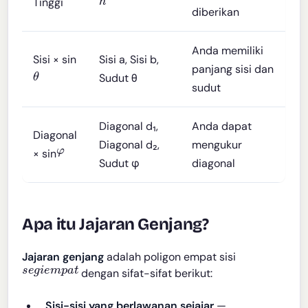
Tinggi
diberikan
Anda memiliki
Sisi × sin
Sisi a, Sisi b,
panjang sisi dan
θ
Sudut θ
sudut
Diagonal d₁,
Anda dapat
Diagonal
Diagonal d₂,
mengukur
φ
× sin
Sudut φ
diagonal
Apa itu Jajaran Genjang?
Jajaran genjang
adalah poligon empat sisi
s
e
g
i
e
m
p
a
t
dengan sifat-sifat berikut:
Sisi-sisi yang berlawanan sejajar
—