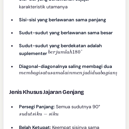
karakteristik utamanya
Sisi-sisi yang berlawanan sama panjang
Sudut-sudut yang berlawanan sama besar
Sudut-sudut yang berdekatan adalah
b
e
r
j
u
m
l
a
h
180
°
suplementer
Diagonal-diagonalnya saling membagi dua
m
e
m
b
a
g
i
s
a
t
u
s
a
m
a
l
a
i
n
m
e
n
j
a
d
i
d
u
a
b
a
g
i
a
n
y
a
n
g
Jenis Khusus Jajaran Genjang
Persegi Panjang:
Semua sudutnya 90°
s
u
d
u
t
s
i
k
u
−
s
i
k
u
Belah Ketupat:
Keempat sisinya sama