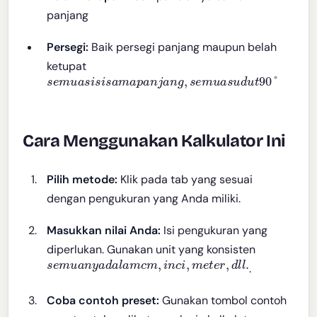
panjang
Persegi:
Baik persegi panjang maupun belah
ketupat
s
e
m
u
a
s
i
s
i
s
a
m
a
p
a
n
j
a
n
g
,
s
e
m
u
a
s
u
d
u
t
90
°
Cara Menggunakan Kalkulator Ini
Pilih metode:
Klik pada tab yang sesuai
dengan pengukuran yang Anda miliki.
Masukkan nilai Anda:
Isi pengukuran yang
diperlukan. Gunakan unit yang konsisten
s
e
m
u
a
n
y
a
d
a
l
a
m
c
m
,
i
n
c
i
,
m
e
t
e
r
,
d
l
l
.
.
Coba contoh preset:
Gunakan tombol contoh