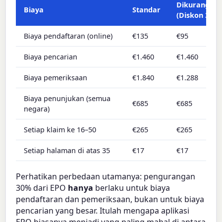
Dikurangi
Biaya
Standar
(Diskon 30%
Biaya pendaftaran (online)
€135
€95
Biaya pencarian
€1.460
€1.460
Biaya pemeriksaan
€1.840
€1.288
Biaya penunjukan (semua
€685
€685
negara)
Setiap klaim ke 16–50
€265
€265
Setiap halaman di atas 35
€17
€17
Perhatikan perbedaan utamanya: pengurangan
30% dari EPO
hanya
berlaku untuk biaya
pendaftaran dan pemeriksaan, bukan untuk biaya
pencarian yang besar. Itulah mengapa aplikasi
EPO biasanya menjadi yang paling mahal di antara