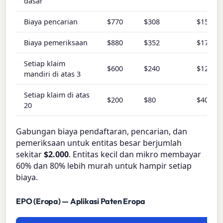
dasar
Biaya pencarian
$770
$308
$154
Biaya pemeriksaan
$880
$352
$176
Setiap klaim
$600
$240
$120
mandiri di atas 3
Setiap klaim di atas
$200
$80
$40
20
Gabungan biaya pendaftaran, pencarian, dan
pemeriksaan untuk entitas besar berjumlah
sekitar
$2.000
. Entitas kecil dan mikro membayar
60% dan 80% lebih murah untuk hampir setiap
biaya.
EPO (Eropa) — Aplikasi Paten Eropa