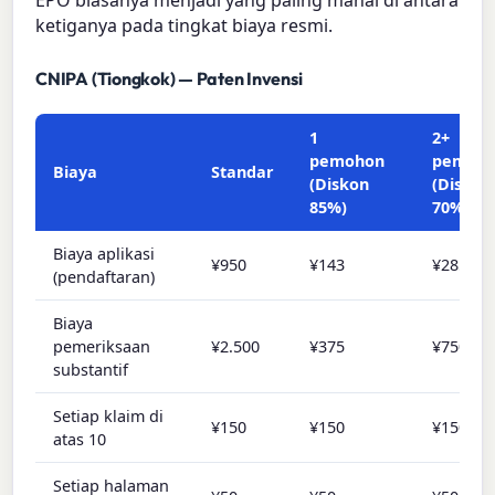
ketiganya pada tingkat biaya resmi.
CNIPA (Tiongkok) — Paten Invensi
1
2+
pemohon
pemoh
Biaya
Standar
(Diskon
(Diskon
85%)
70%)
Biaya aplikasi
¥950
¥143
¥285
(pendaftaran)
Biaya
pemeriksaan
¥2.500
¥375
¥750
substantif
Setiap klaim di
¥150
¥150
¥150
atas 10
Setiap halaman