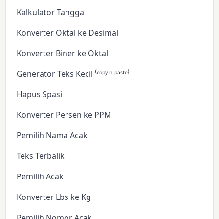
Kalkulator Tangga
Konverter Oktal ke Desimal
Konverter Biner ke Oktal
Generator Teks Kecil ⁽ᶜᵒᵖʸ ⁿ ᵖᵃˢᵗᵉ⁾
Hapus Spasi
Konverter Persen ke PPM
Pemilih Nama Acak
Teks Terbalik
Pemilih Acak
Konverter Lbs ke Kg
Pemilih Nomor Acak