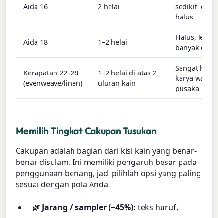
Aida 16
2 helai
sedikit lebih
halus
Halus, lebih
Aida 18
1–2 helai
banyak detai
Sangat halus
Kerapatan 22–28
1–2 helai di atas 2
karya warisa
(evenweave/linen)
uluran kain
pusaka
Memilih Tingkat Cakupan Tusukan
Cakupan adalah bagian dari kisi kain yang benar-
benar disulam. Ini memiliki pengaruh besar pada
penggunaan benang, jadi pilihlah opsi yang paling
sesuai dengan pola Anda:
🌿 Jarang / sampler (~45%):
teks huruf,