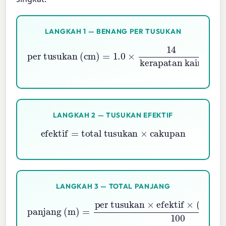
LANGKAH 1 — BENANG PER TUSUKAN
per tusukan (cm)
kerapatan kain
×
=
helai
1.0
×
14
LANGKAH 2 — TUSUKAN EFEKTIF
efektif
=
total tusukan
×
cakupan
LANGKAH 3 — TOTAL PANJANG
per tusukan
×
panjang (m)
efektif
×
(
1
+
cadangan
=
)
100