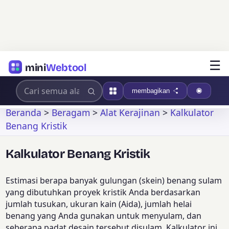
☰
mini
Webtool
membagikan
Beranda
>
Beragam
>
Alat Kerajinan
>
Kalkulator
Benang Kristik
Kalkulator Benang Kristik
Estimasi berapa banyak gulungan (skein) benang sulam
yang dibutuhkan proyek kristik Anda berdasarkan
jumlah tusukan, ukuran kain (Aida), jumlah helai
benang yang Anda gunakan untuk menyulam, dan
seberapa padat desain tersebut disulam. Kalkulator ini