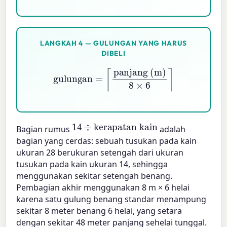
LANGKAH 4 — GULUNGAN YANG HARUS
DIBELI
gulungan
=
⌈
panjang (m)
8
×
6
⌉
14
kerapatan kain
÷
Bagian rumus
adalah
bagian yang cerdas: sebuah tusukan pada kain
ukuran 28 berukuran setengah dari ukuran
tusukan pada kain ukuran 14, sehingga
menggunakan sekitar setengah benang.
Pembagian akhir menggunakan 8 m × 6 helai
karena satu gulung benang standar menampung
sekitar 8 meter benang 6 helai, yang setara
dengan sekitar 48 meter panjang sehelai tunggal.