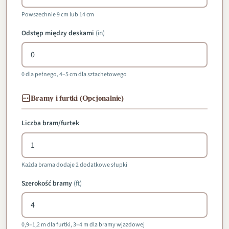
Powszechnie 9 cm lub 14 cm
Odstęp między deskami
(
in
)
0 dla pełnego, 4–5 cm dla sztachetowego
Bramy i furtki (Opcjonalnie)
Liczba bram/furtek
Każda brama dodaje 2 dodatkowe słupki
Szerokość bramy
(
ft
)
0,9–1,2 m dla furtki, 3–4 m dla bramy wjazdowej