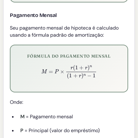
Pagamento Mensal
Seu pagamento mensal de hipoteca é calculado
usando a fórmula padrão de amortização:
FÓRMULA DO PAGAMENTO MENSAL
M
=
P
×
r
(
1
+
r
)
n
(
1
+
r
)
n
−
1
Onde:
M
= Pagamento mensal
P
= Principal (valor do empréstimo)