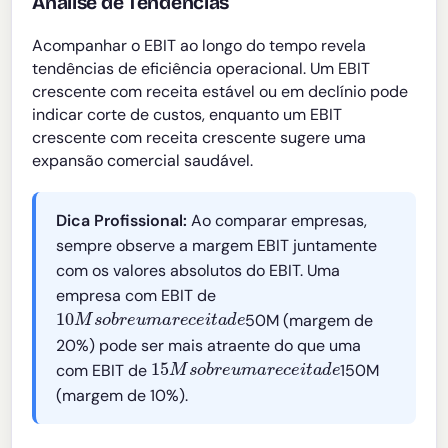
Análise de Tendências
Acompanhar o EBIT ao longo do tempo revela
tendências de eficiência operacional. Um EBIT
crescente com receita estável ou em declínio pode
indicar corte de custos, enquanto um EBIT
crescente com receita crescente sugere uma
expansão comercial saudável.
Dica Profissional:
Ao comparar empresas,
sempre observe a margem EBIT juntamente
com os valores absolutos do EBIT. Uma
empresa com EBIT de
10
M
s
o
b
r
e
u
m
a
r
e
c
e
i
t
a
d
e
50M (margem de
20%) pode ser mais atraente do que uma
15
M
s
o
b
r
e
u
m
a
r
e
c
e
i
t
a
d
e
com EBIT de
150M
(margem de 10%).