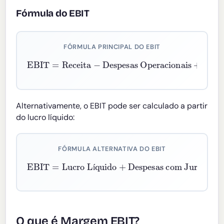
Fórmula do EBIT
FÓRMULA PRINCIPAL DO EBIT
Despesas Operacionais
EBIT
=
Receitas Não Operacionais
Receita
+
−
Alternativamente, o EBIT pode ser calculado a partir
do lucro líquido:
FÓRMULA ALTERNATIVA DO EBIT
EBIT
Despesas com Juros
=
Lucro Líquido
+
Despesas com Impostos
+
í
O que é Margem EBIT?