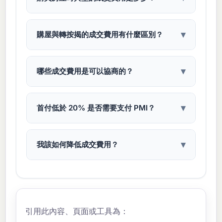
成交費用通常介於購屋價格的 2% 到 5% 之
間。對於一棟 35 萬美元的房產，預計需支付
▾
購屋與轉按揭的成交費用有什麼區別？
7,000 到 17,500 美元的成交費用。這些費用包
括貸款機構費用（發放、核貸、評估）、產權保
轉按揭的成交費用通常低於購屋成交費用，因為
險、政府登記費、轉讓稅，以及房屋保險和房產
您可以省去轉讓稅和業主產權保險。轉按揭通常
▾
哪些成交費用是可以協商的？
稅代管等預付項目。
花費貸款金額的 1.5% 到 3%，而購屋則為房價
的 2% 到 5%。但是，貸款機構費用、評估費和
有幾項成交費用是可以協商的：貸款發放費、申
產權檢索費仍適用於轉按揭。
請費、結算/成交手續費以及產權保險（您可以貨
▾
首付低於 20% 是否需要支付 PMI？
比三家）。您也可以要求賣方分擔部分成交費
用。貸款機構積分是另一種選擇，您可以接受稍
是的，在傳統貸款中，如果您的首付低於
高的利率以換取較低的前期費用。
20%，通常需要支付私人抵押貸款保險 (PMI)。
▾
我該如何降低成交費用？
PMI 費用通常為每年貸款金額的 0.3% 到
1.2%。一旦您的房屋淨值達到 20%，您可以申
降低成交費用的方法：1) 協商貸款機構費用並要
請取消 PMI，或者在淨值達到 22% 時自動終
求減免，2) 貨比三家選擇產權保險和結算服務，
止。
3) 要求賣方支付部分成交費用，4) 選擇無成交
費用抵押貸款（利率較高但無前期費用），5) 在
引用此內容、頁面或工具為：
月底成交以減少預付利息，6) 比較多家貸款機構