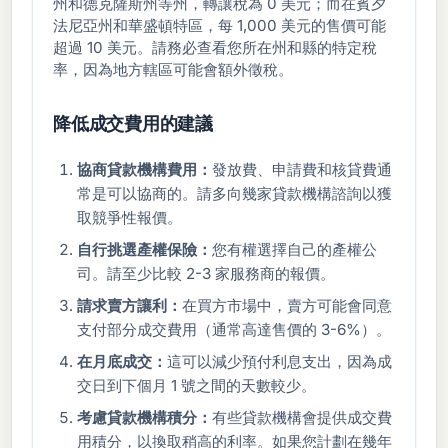
州和德克薩斯州等州，轉讓稅為 0 美元；而在賓夕
法尼亞州和華盛頓特區，每 1,000 美元的售價可能
超過 10 美元。請務必查看您所在州和縣的特定稅
率，因為地方轄區可能會額外徵稅。
降低成交費用的建議
協商貸款機構費用：
發放費、申請費和核貸費通
常是可以協商的。請多向幾家貸款機構諮詢以獲
取競爭性報價。
自行挑選產權保險：
您有權選擇自己的產權公
司。請至少比較 2-3 家服務商的報價。
請求賣方讓利：
在買方市場中，賣方可能會同意
支付部分成交費用（通常高達售價的 3-6%）。
在月底成交：
這可以減少預付利息支出，因為成
交日到下個月 1 號之間的天數較少。
考慮貸款機構積分：
有些貸款機構會提供成交費
用積分，以換取稍高的利率。如果您計劃在幾年