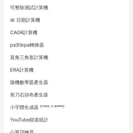
可整除測試計算機
📅 日期計算機
CAGR計算機
psi到kpa轉換器
直角三角形計算機
ERA計算機
隨機數學題產生器
剪刀石頭布產生器
小字體生成器 ⁽ᶜᵒᵖʸ ⁿ ᵖᵃˢᵗᵉ⁾
YouTube頻道統計
心算訓練器