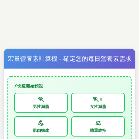
宏量營養素計算機 - 確定您的每日營養素需求
⚡
快速開始預設
🏃
🏃♀️
男性減脂
女性減脂
💪
⚖️
肌肉構建
體重維持