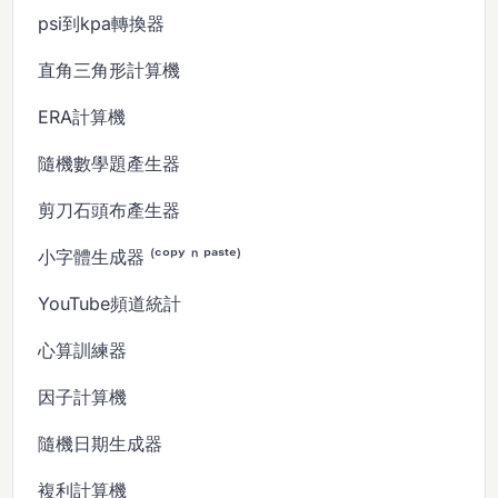
psi到kpa轉換器
直角三角形計算機
ERA計算機
隨機數學題產生器
剪刀石頭布產生器
小字體生成器 ⁽ᶜᵒᵖʸ ⁿ ᵖᵃˢᵗᵉ⁾
YouTube頻道統計
心算訓練器
因子計算機
隨機日期生成器
複利計算機