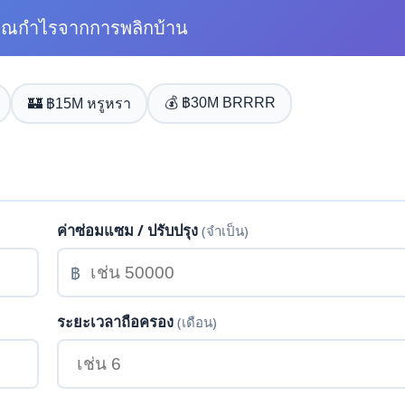
นวณกำไรจากการพลิกบ้าน
💰 ฿30M BRRRR
🏰 ฿15M หรูหรา
ค่าซ่อมแซม / ปรับปรุง
(จำเป็น)
฿
ระยะเวลาถือครอง
(เดือน)