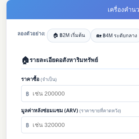
เครื่องคำ
ลองตัวอย่าง:
🏠 ฿2M เริ่มต้น
🏡 ฿4M ระดับกลาง
🏠
รายละเอียดอสังหาริมทรัพย์
ราคาซื้อ
(จำเป็น)
฿
มูลค่าหลังซ่อมแซม (ARV)
(ราคาขายที่คาดหวัง)
฿