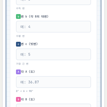
수직 변
변 b (각 B의 대변)
b
수평 변
변 c (빗변)
c
가장 긴 변
각 A (도)
A
0° < A < 90°
각 B (도)
B