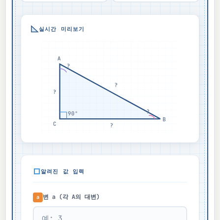
실시간 미리보기
A
?
?
?
?
90°
B
C
?
알려진 값 입력
변 a (각 A의 대변)
a