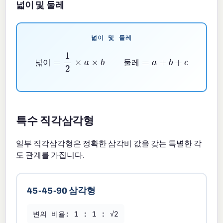
넓이 및 둘레
넓이 및 둘레
넓이
=
1
2
×
a
×
b
둘레
=
a
+
b
+
c
넓
이
둘
레
특수 직각삼각형
일부 직각삼각형은 정확한 삼각비 값을 갖는 특별한 각
도 관계를 가집니다.
45-45-90 삼각형
변의 비율: 1 : 1 : √2