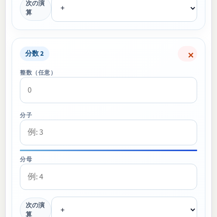
次の演
算
分数 2
✕
整数（任意）
分子
分母
次の演
算