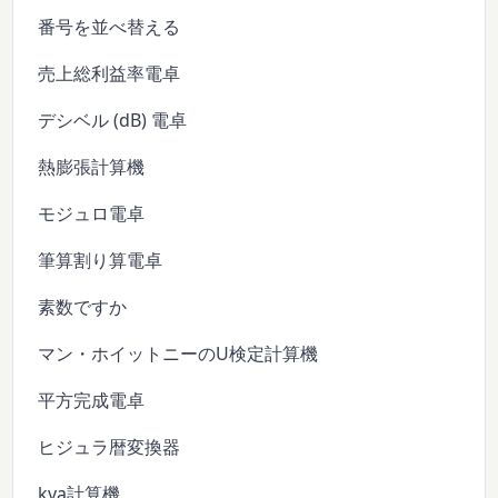
番号を並べ替える
売上総利益率電卓
デシベル (dB) 電卓
熱膨張計算機
モジュロ電卓
筆算割り算電卓
素数ですか
マン・ホイットニーのU検定計算機
平方完成電卓
ヒジュラ暦変換器
kva計算機